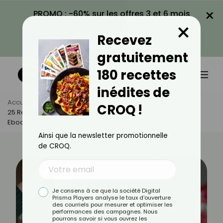
×
PROMO : -60% sur les offres 3 et 6 mois
×
avec le code CROQ60
Recevez
VOIR LA PROMO
gratuitement
180 recettes
inédites de
Accueil
Actus
Recettes
CROQ !
25 Recettes Minceur À Moins 2 Euros : Tout Savoir Sur Cet
Ebook
Ainsi que la newsletter promotionnelle
de CROQ.
Je consens à ce que la société Digital
Prisma Players analyse le taux d'ouverture
des courriels pour mesurer et optimiser les
performances des campagnes. Nous
pourrons savoir si vous ouvrez les