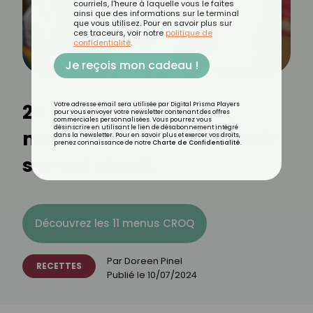
courriels, l'heure à laquelle vous le faites
ainsi que des informations sur le terminal
que vous utilisez. Pour en savoir plus sur
ces traceurs, voir notre
politique de
confidentialité
.
Je reçois mon cadeau !
25 recettes minceur à
Votre adresse email sera utilisée par Digital Prisma Players
pour vous envoyer votre newsletter contenant des offres
commerciales personnalisées. Vous pourrez vous
désinscrire en utilisant le lien de désabonnement intégré
moins 2 euros : tout savoir
dans la newsletter. Pour en savoir plus et exercer vos droits,
prenez connaissance de notre
Charte de Confidentialité
.
sur cet ebook
Découvrez les 11 menus CROQ
Par
Doreen Pinel
RECETTES
Publié le
10/07/2024