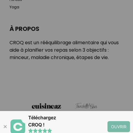
Yoga
À PROPOS
CROQ est un rééquilibrage alimentaire qui vous
aide à planifier vos repas selon 3 objectifs :
minceur, maladie chronique, étapes de vie.
Téléchargez
CROQ !
✕
OUVRIR