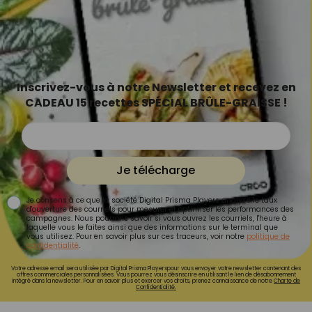
Inscrivez-vous à notre Newsletter et recevez en
CADEAU 15 recettes SPÉCIAL BRÛLE-GRAISSE !
Je télécharge
Je consens à ce que la société Digital Prisma Players analyse le taux
d'ouverture des courriels pour mesurer et optimiser les performances des
campagnes. Nous pourrons savoir si vous ouvrez les courriels, l'heure à
laquelle vous le faites ainsi que des informations sur le terminal que
vous utilisez. Pour en savoir plus sur ces traceurs, voir notre
politique de
confidentialité
.
Votre adresse email sera utilisée par Digital Prisma Playerspour vous envoyer votre newsletter contenant des
offres commerciales personnalisées. Vous pourrez vous désinscrire en utilisant le lien de désabonnement
intégré dans la newsletter. Pour en savoir plus et exercer vos droits, prenez connaissance de notre
Charte de
Confidentialité.