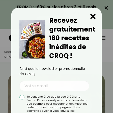
×
PROMO : -60% sur les offres 3 et 6 mois
×
avec le code CROQ60
Recevez
VOIR LA PROMO
gratuitement
180 recettes
inédites de
Accueil
Actus
Alimentation
CROQ !
5 Bonnes Raisons De Manger De La Moutarde
Ainsi que la newsletter promotionnelle
de CROQ.
Je consens à ce que la société Digital
Prisma Players analyse le taux d'ouverture
des courriels pour mesurer et optimiser les
performances des campagnes. Nous
pourrons savoir si vous ouvrez les