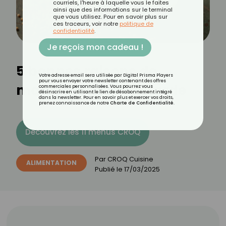
courriels, l'heure à laquelle vous le faites
ainsi que des informations sur le terminal
que vous utilisez. Pour en savoir plus sur
ces traceurs, voir notre
politique de
confidentialité
.
Je reçois mon cadeau !
5 bonnes raisons de
Votre adresse email sera utilisée par Digital Prisma Players
pour vous envoyer votre newsletter contenant des offres
manger de la moutarde
commerciales personnalisées. Vous pourrez vous
désinscrire en utilisant le lien de désabonnement intégré
dans la newsletter. Pour en savoir plus et exercer vos droits,
prenez connaissance de notre
Charte de Confidentialité
.
Découvrez les 11 menus CROQ
Par
CROQ Cuisine
ALIMENTATION
Publié le
17/03/2025