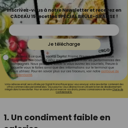
Inscrivez-vous à notre Newsletter et recevez en
CADEAU 15 recettes SPÉCIAL BRÛLE-GRAISSE !
Je télécharge
Je consens à ce que la société Digital Prisma Players analyse le taux
d'ouverture des courriels pour mesurer et optimiser les performances des
campagnes. Nous pourrons savoir si vous ouvrez les courriels, l'heure à
laquelle vous le faites ainsi que des informations sur le terminal que
vous utilisez. Pour en savoir plus sur ces traceurs, voir notre
politique de
confidentialité
.
Votre adresse email sera utilisée par Digital Prisma Playerspour vous envoyer votre newsletter contenant des
offres commerciales personnalisées. Vous pourrez vous désinscrire en utilisant le lien de désabonnement
intégré dans la newsletter. Pour en savoir plus et exercer vos droits, prenez connaissance de notre
Charte de
Confidentialité.
1. Un condiment faible en