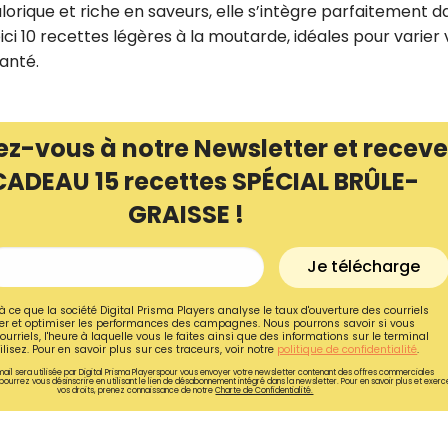
alorique et riche en saveurs, elle s’intègre parfaitement d
ici 10 recettes légères à la moutarde, idéales pour varier
anté.
ez-vous à notre Newsletter et receve
CADEAU 15 recettes SPÉCIAL BRÛLE-
GRAISSE !
Je télécharge
à ce que la société Digital Prisma Players analyse le taux d'ouverture des courriels
r et optimiser les performances des campagnes. Nous pourrons savoir si vous
Recevez gratuitemen
ourriels, l'heure à laquelle vous le faites ainsi que des informations sur le terminal
lisez. Pour en savoir plus sur ces traceurs, voir notre
politique de confidentialité
.
recettes inédites de
ail sera utilisée par Digital Prisma Playerspour vous envoyer votre newsletter contenant des offres commerciales
pourrez vous désinscrire en utilisant le lien de désabonnement intégré dans la newsletter. Pour en savoir plus et exerc
!
vos droits, prenez connaissance de notre
Charte de Confidentialité.
Ainsi que la newsletter promotio