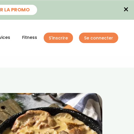
×
R LA PROMO
vices
Fitness
S'inscrire
Se connecter