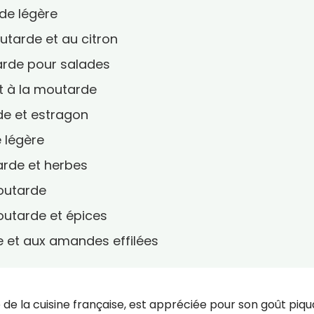
rde légère
utarde et au citron
tarde pour salades
t à la moutarde
de et estragon
 légère
arde et herbes
moutarde
outarde et épices
de et aux amandes effilées
e la cuisine française, est appréciée pour son goût piqu