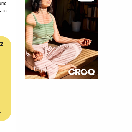
ans
 vos
z
×
t 180
 CROQ
er
nnelle de