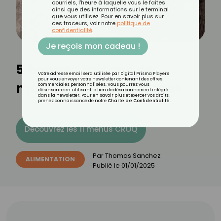
courriels, l'heure à laquelle vous le faites
ainsi que des informations sur le terminal
que vous utilisez. Pour en savoir plus sur
ces traceurs, voir notre
politique de
confidentialité
.
Je reçois mon cadeau !
5 bonnes raisons de
Votre adresse email sera utilisée par Digital Prisma Players
pour vous envoyer votre newsletter contenant des offres
manger des châtaignes
commerciales personnalisées. Vous pourrez vous
désinscrire en utilisant le lien de désabonnement intégré
dans la newsletter. Pour en savoir plus et exercer vos droits,
prenez connaissance de notre
Charte de Confidentialité
.
Découvrez les 11 menus CROQ
Par
Thomas Sanchez
ALIMENTATION
Publié le
01/01/2025