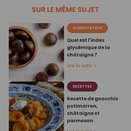
SUR LE MÊME SUJET
ALIMENTATION
Quel est l'index
glycémique de la
châtaigne ?
Lire la suite
RECETTES
Recette de gnocchis
potimarron,
châtaigne et
parmesan