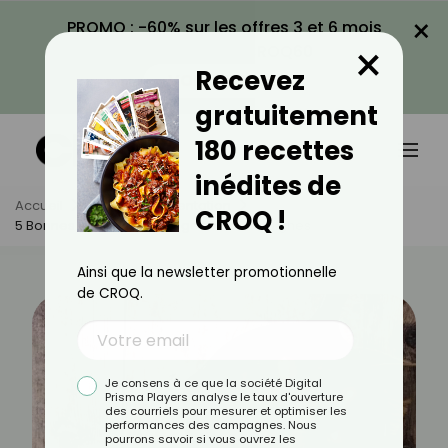
×
PROMO : -60% sur les offres 3 et 6 mois
×
avec le code CROQ60
Recevez
VOIR LA PROMO
gratuitement
180 recettes
inédites de
Accueil
Actus
Alimentation
CROQ !
5 Bonnes Raisons De Manger Des Châtaignes
Ainsi que la newsletter promotionnelle
de CROQ.
Je consens à ce que la société Digital
Prisma Players analyse le taux d'ouverture
des courriels pour mesurer et optimiser les
performances des campagnes. Nous
pourrons savoir si vous ouvrez les