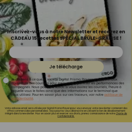
Inscrivez-vous à notre Newsletter et recevez en
CADEAU 15 recettes SPÉCIAL BRÛLE-GRAISSE !
Je télécharge
Je consens à ce que la société Digital Prisma Players analyse le taux
d'ouverture des courriels pour mesurer et optimiser les performances des
campagnes. Nous pourrons savoir si vous ouvrez les courriels, l'heure à
laquelle vous le faites ainsi que des informations sur le terminal que
vous utilisez. Pour en savoir plus sur ces traceurs, voir notre
politique de
confidentialité
.
Votre adresse email sera utilisée par Digital Prisma Playerspour vous envoyer votre newsletter contenant des
offres commerciales personnalisées. Vous pourrez vous désinscrire en utilisant le lien de désabonnement
intégré dans la newsletter. Pour en savoir plus et exercer vos droits, prenez connaissance de notre
Charte de
Confidentialité.