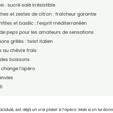
x : sucré‑salé irrésistible
ches et zestes de citron : fraîcheur garantie
ites et basilic : l’esprit méditerranéen
p de peps pour les amateurs de sensations
ns grillés : twist italien
s au chèvre frais
 des boissons
s change l’apéro
envies
ti
dulé, est déjà un vrai plaisir à l’apéro. Mais si on lui don