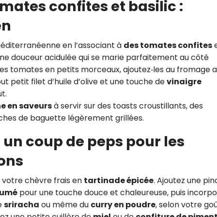
mates confites et basilic :
en
éditerranéenne en l’associant à
des tomates confites
e
une douceur acidulée qui se marie parfaitement au côté
es tomates en petits morceaux, ajoutez‑les au fromage 
out petit filet d’huile d’olive et une touche de
vinaigre
t.
he en saveurs
à servir sur des toasts croustillants, des
hes de baguette légèrement grillées.
 : un coup de peps pour les
ons
 votre chèvre frais en
tartinade épicée
. Ajoutez une pi
fumé
pour une touche douce et chaleureuse, puis incorp
de
sriracha
ou même du
curry en poudre
, selon votre goû
ez une petite cuillère de
miel
ou de
confiture de pimen