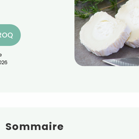
CROQ
e
026
Sommaire