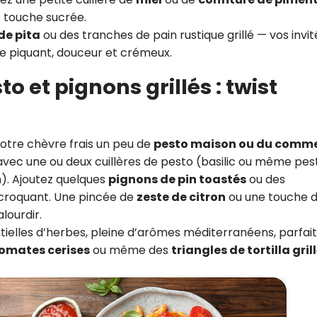
 touche sucrée.
de pita
ou des tranches de pain rustique grillé — vos invit
tre piquant, douceur et crémeux.
to et pignons grillés : twist
 votre chèvre frais un peu de
pesto maison ou du comm
ec une ou deux cuillères de pesto (basilic ou même pes
). Ajoutez quelques
pignons de pin toastés
ou des
 croquant. Une pincée de
zeste de citron
ou une touche 
lourdir.
ntielles d’herbes, pleine d’arômes méditerranéens, parfai
omates cerises
ou même des
triangles de tortilla gril