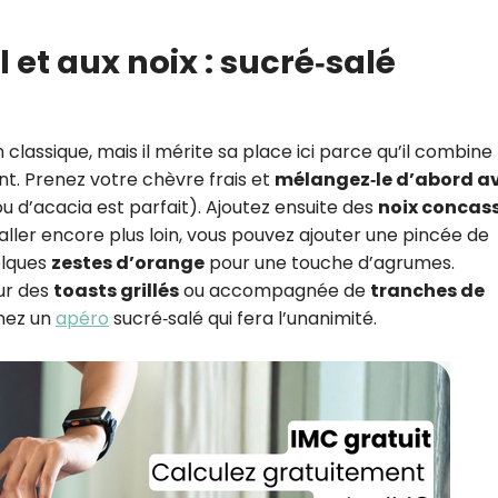
CROQ.
l et aux noix : sucré‑salé
Je consens à ce que la société Digi
Prisma Players analyse le taux d'ou
 classique, mais il mérite sa place ici parce qu’il combine 
des courriels pour mesurer et optim
nt. Prenez votre chèvre frais et
mélangez‑le d’abord a
performances des campagnes. No
pourrons savoir si vous ouvrez les co
u d’acacia est parfait). Ajoutez ensuite des
noix concas
l'heure à laquelle vous le faites ains
aller encore plus loin, vous pouvez ajouter une pincée de
des informations sur le terminal qu
elques
zestes d’orange
pour une touche d’agrumes.
utilisez. Pour en savoir plus sur ces 
voir notre
politique de confidentialit
sur des
toasts grillés
ou accompagnée de
tranches de
enez un
apéro
sucré‑salé qui fera l’unanimité.
Je reçois mon cadeau !
Votre adresse email sera utilisée par Digital Prisma Playe
envoyer votre newsletter contenant des offres commercial
personnalisées. Vous pourrez vous désinscrire en utilisan
désabonnement intégré dans la newsletter. Pour en savoi
exercer vos droits, prenez connaissance de notre
Charte 
Confidentialité
.