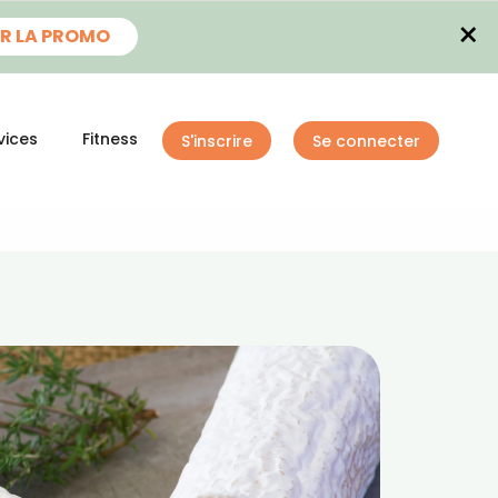
×
R LA PROMO
vices
Fitness
S'inscrire
Se connecter