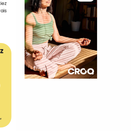
tiez
ais
z
×
t 180
 CROQ
er
nnelle de