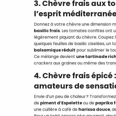
3. Chèvre frais aux to
l’esprit méditerrané
Donnez à votre chèvre une dimension m
basilic frais
. Les tomates confites ont 
légèrement piquant du chèvre. Coupez l
quelques feuilles de basilic ciselées, un t
balsamique réduit
pour sublimer le tou
Ce mélange devient
une tartinade ric
crackers aux graines ou même des tranc
4. Chèvre frais épicé
amateurs de sensati
Envie d’un peu de chaleur ? Transformez
de
piment d’Espelette
ou de
paprika 
une cuillère à café de
harissa douce
, 
Pour un twist encore plus gourmet, ajout