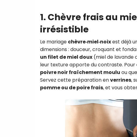
1. Chèvre frais au mie
irrésistible
Le mariage
chèvre‑miel‑noix
est déjà un
dimensions : douceur, croquant et fonda
un filet de miel doux
(miel de lavande o
leur texture apporte du contraste. Pour 
poivre noir fraîchement moulu
ou qu
Servez cette préparation en
verrines
, 
pomme ou de poire frais
, et vous obt