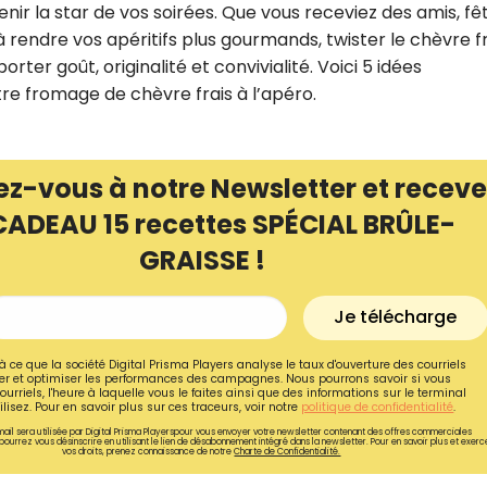
enir la star de vos soirées. Que vous receviez des amis, fê
rendre vos apéritifs plus gourmands, twister le chèvre fr
ter goût, originalité et convivialité. Voici 5 idées
re fromage de chèvre frais à l’apéro.
ez-vous à notre Newsletter et receve
CADEAU 15 recettes SPÉCIAL BRÛLE-
GRAISSE !
Je télécharge
Recevez gratuitemen
à ce que la société Digital Prisma Players analyse le taux d'ouverture des courriels
r et optimiser les performances des campagnes. Nous pourrons savoir si vous
recettes inédites de
ourriels, l'heure à laquelle vous le faites ainsi que des informations sur le terminal
lisez. Pour en savoir plus sur ces traceurs, voir notre
politique de confidentialité
.
!
ail sera utilisée par Digital Prisma Playerspour vous envoyer votre newsletter contenant des offres commerciales
pourrez vous désinscrire en utilisant le lien de désabonnement intégré dans la newsletter. Pour en savoir plus et exerc
vos droits, prenez connaissance de notre
Charte de Confidentialité.
Ainsi que la newsletter promotio