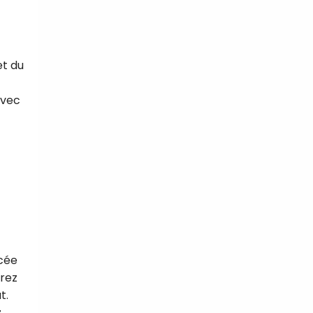
t du
avec
ncée
orez
t.
t