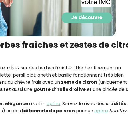
erbes fraîches et zestes de cit
ère, misez sur des herbes fraîches. Hachez finement un
lette, persil plat, aneth et basilic fonctionnent très bien
nt au chèvre frais avec un
zeste de citron
(uniquement 
outez aussi une
goutte d’huile d’olive
et une pincée de s
 et élégance
à votre
apéro
. Servez‑le avec des
crudités
es) ou des
bâtonnets de poivron
pour un
apéro
healthy