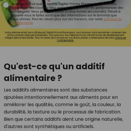
Je consens à ce que la société Digital Prisma Players analyse le taux
d'ouverture des courriels pour mesurer et optimiser les performances des
campagnes. Nous pourrons savoir si vous ouvrez les courriels, l'heure à
laquelle vous le faites ainsi que des informations sur le terminal que
vous utilisez. Pour en savoir plus sur ces traceurs, voir notre
politique de
confidentialité
.
Votre adresse email sera utilisée par Digital Prisma Playerspour vous envoyer votre newsletter contenant des
offres commerciales personnalisées. Vous pourrez vous désinscrire en utilisant le lien de désabonnement
intégré dans la newsletter. Pour en savoir plus et exercer vos droits, prenez connaissance de notre
Charte de
Confidentialité.
Qu'est-ce qu'un additif
alimentaire ?
Les additifs alimentaires sont des substances
ajoutées intentionnellement aux aliments pour en
améliorer les qualités, comme le goût, la couleur, la
durabilité, la texture ou le processus de fabrication.
Bien que certains additifs aient une origine naturelle,
d'autres sont synthétiques ou artificiels.