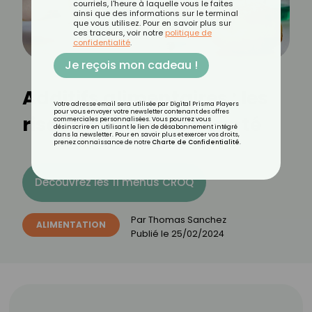
courriels, l'heure à laquelle vous le faites
ainsi que des informations sur le terminal
que vous utilisez. Pour en savoir plus sur
ces traceurs, voir notre
politique de
confidentialité
.
Je reçois mon cadeau !
Additifs alimentaires : les
Votre adresse email sera utilisée par Digital Prisma Players
pour vous envoyer votre newsletter contenant des offres
risques pour votre santé
commerciales personnalisées. Vous pourrez vous
désinscrire en utilisant le lien de désabonnement intégré
dans la newsletter. Pour en savoir plus et exercer vos droits,
prenez connaissance de notre
Charte de Confidentialité
.
Découvrez les 11 menus CROQ
Par
Thomas Sanchez
ALIMENTATION
Publié le
25/02/2024