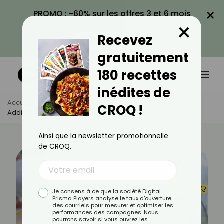
×
PROMO : -60% sur les offres 3 et 6 mois
×
avec le code CROQ60
Recevez
VOIR LA PROMO
gratuitement
180 recettes
inédites de
Accueil
Actus
Alimentation
CROQ !
Additifs Alimentaires : Les Risques Pour Votre Santé
Ainsi que la newsletter promotionnelle
de CROQ.
Je consens à ce que la société Digital
Prisma Players analyse le taux d'ouverture
des courriels pour mesurer et optimiser les
performances des campagnes. Nous
pourrons savoir si vous ouvrez les