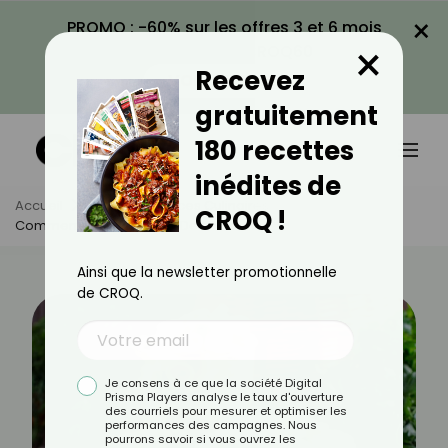
×
PROMO : -60% sur les offres 3 et 6 mois
×
avec le code CROQ60
Recevez
VOIR LA PROMO
gratuitement
180 recettes
inédites de
Accueil
Actus
Astuces Culinaires
CROQ !
Comment Bien Congeler Des Poireaux ?
Ainsi que la newsletter promotionnelle
de CROQ.
Je consens à ce que la société Digital
Prisma Players analyse le taux d'ouverture
des courriels pour mesurer et optimiser les
performances des campagnes. Nous
pourrons savoir si vous ouvrez les