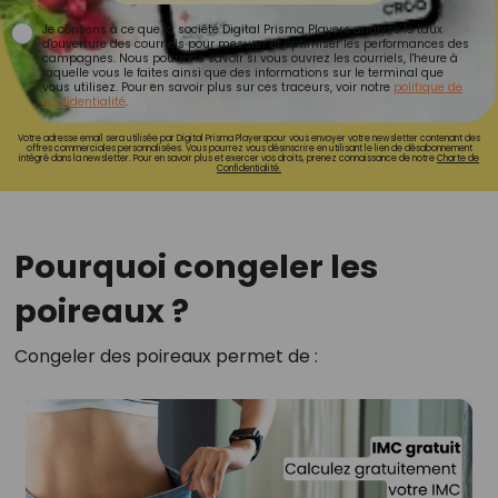
Je consens à ce que la société Digital Prisma Players analyse le taux
d'ouverture des courriels pour mesurer et optimiser les performances des
campagnes. Nous pourrons savoir si vous ouvrez les courriels, l'heure à
laquelle vous le faites ainsi que des informations sur le terminal que
vous utilisez. Pour en savoir plus sur ces traceurs, voir notre
politique de
confidentialité
.
Votre adresse email sera utilisée par Digital Prisma Playerspour vous envoyer votre newsletter contenant des
offres commerciales personnalisées. Vous pourrez vous désinscrire en utilisant le lien de désabonnement
intégré dans la newsletter. Pour en savoir plus et exercer vos droits, prenez connaissance de notre
Charte de
Confidentialité.
Pourquoi congeler les
poireaux ?
Congeler des poireaux permet de :