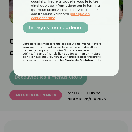
courriels, l'heure à laquelle vous le faites
ainsi que des informations sur le terminal
que vous utilisez. Pour en savoir plus sur
ces traceurs, voir notre
politique de
confidentialité
.
Je reçois mon cadeau !
Comment bien congeler
Votre adresse email sera utilisée par Digital Prisma Players
pour vous envoyer votre newsletter contenant des offres
des poireaux ?
commerciales personnalisées. Vous pourrez vous
désinscrire en utilisant le lien de désabonnement intégré
dans la newsletter. Pour en savoir plus et exercer vos droits,
prenez connaissance de notre
Charte de Confidentialité
.
Découvrez les 11 menus CROQ
Par
CROQ Cuisine
ASTUCES CULINAIRES
Publié le
26/03/2025