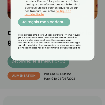
courriels, l'heure à laquelle vous le faites
ainsi que des informations sur le terminal
que vous utilisez. Pour en savoir plus sur
ces traceurs, voir notre
politique de
confidentialité
.
Je reçois mon cadeau !
Comment bien cuisiner la
Votre adresse email sera utilisée par Digital Prisma Players
pour vous envoyer votre newsletter contenant des offres
grenade ?
commerciales personnalisées. Vous pourrez vous
désinscrire en utilisant le lien de désabonnement intégré
dans la newsletter. Pour en savoir plus et exercer vos droits,
prenez connaissance de notre
Charte de Confidentialité
.
Découvrez les 11 menus CROQ
Par
CROQ Cuisine
ALIMENTATION
Publié le
08/06/2025