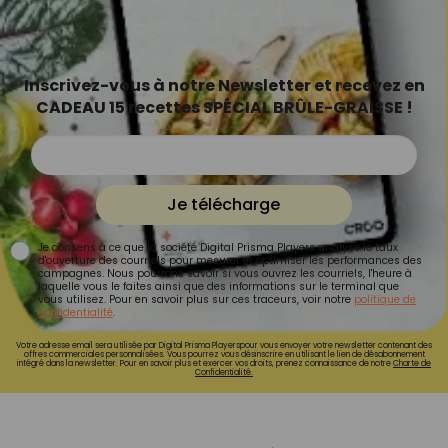
Inscrivez-vous à notre Newsletter et recevez en
CADEAU 15 recettes SPÉCIAL BRÛLE-GRAISSE !
Je télécharge
Je consens à ce que la société Digital Prisma Players analyse le taux
d'ouverture des courriels pour mesurer et optimiser les performances des
campagnes. Nous pourrons savoir si vous ouvrez les courriels, l'heure à
laquelle vous le faites ainsi que des informations sur le terminal que
vous utilisez. Pour en savoir plus sur ces traceurs, voir notre
politique de
confidentialité
.
Votre adresse email sera utilisée par Digital Prisma Playerspour vous envoyer votre newsletter contenant des
offres commerciales personnalisées. Vous pourrez vous désinscrire en utilisant le lien de désabonnement
intégré dans la newsletter. Pour en savoir plus et exercer vos droits, prenez connaissance de notre
Charte de
Confidentialité.