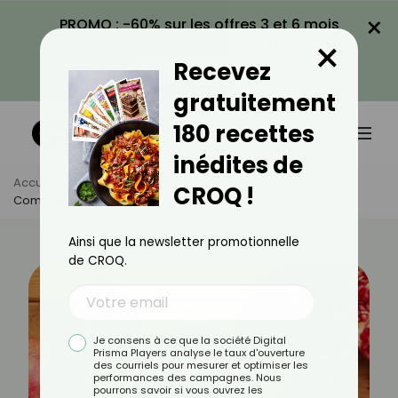
×
PROMO : -60% sur les offres 3 et 6 mois
×
avec le code CROQ60
Recevez
VOIR LA PROMO
gratuitement
180 recettes
inédites de
Accueil
Actus
Alimentation
CROQ !
Comment Bien Cuisiner La Grenade ?
Ainsi que la newsletter promotionnelle
de CROQ.
Je consens à ce que la société Digital
Prisma Players analyse le taux d'ouverture
des courriels pour mesurer et optimiser les
performances des campagnes. Nous
pourrons savoir si vous ouvrez les