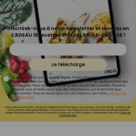
Inscrivez-vous à notre Newsletter et recevez en
CADEAU 15 recettes SPÉCIAL BRÛLE-GRAISSE !
Je télécharge
Je consens à ce que la société Digital Prisma Players analyse le taux
d'ouverture des courriels pour mesurer et optimiser les performances des
campagnes. Nous pourrons savoir si vous ouvrez les courriels, l'heure à
laquelle vous le faites ainsi que des informations sur le terminal que
vous utilisez. Pour en savoir plus sur ces traceurs, voir notre
politique de
confidentialité
.
Votre adresse email sera utilisée par Digital Prisma Playerspour vous envoyer votre newsletter contenant des
offres commerciales personnalisées. Vous pourrez vous désinscrire en utilisant le lien de désabonnement
intégré dans la newsletter. Pour en savoir plus et exercer vos droits, prenez connaissance de notre
Charte de
Confidentialité.