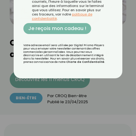
courriels, l'heure à laquelle vous le faites
ainsi que des informations sur le terminal
que vous utilisez. Pour en savoir plus sur
ces traceurs, voir notre
politique de
confidentialité
.
Je reçois mon cadeau !
Comment bien dormir
Votre adresse email sera utilisée par Digital Prisma Players
pour vous envoyer votre newsletter contenant des offres
avec des acouphènes ?
commerciales personnalisées. Vous pourrez vous
désinscrire en utilisant le lien de désabonnement intégré
dans la newsletter. Pour en savoir plus et exercer vos droits,
prenez connaissance de notre
Charte de Confidentialité
.
Découvrez les 11 menus CROQ
Par
CROQ Bien-être
BIEN-ÊTRE
Publié le
23/04/2025