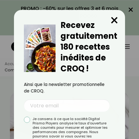
×
PROMO : -60% sur les offres 3 et 6 mois
×
avec le code CROQ60
Recevez
VOIR LA PROMO
gratuitement
180 recettes
inédites de
Accueil
Actus
Bien-Être
CROQ !
Comment Bien Dormir Avec Des Acouphènes ?
Ainsi que la newsletter promotionnelle
de CROQ.
Je consens à ce que la société Digital
Prisma Players analyse le taux d'ouverture
des courriels pour mesurer et optimiser les
performances des campagnes. Nous
pourrons savoir si vous ouvrez les