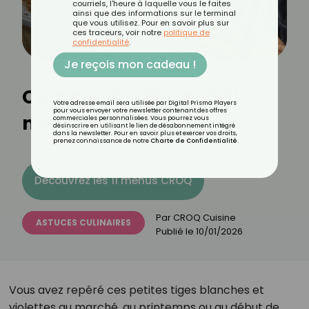
courriels, l'heure à laquelle vous le faites
ainsi que des informations sur le terminal
que vous utilisez. Pour en savoir plus sur
ces traceurs, voir notre
politique de
confidentialité
.
Je reçois mon cadeau !
Comment cuisiner l'ail
Votre adresse email sera utilisée par Digital Prisma Players
pour vous envoyer votre newsletter contenant des offres
nouveau ?
commerciales personnalisées. Vous pourrez vous
désinscrire en utilisant le lien de désabonnement intégré
dans la newsletter. Pour en savoir plus et exercer vos droits,
prenez connaissance de notre
Charte de Confidentialité
.
Découvrez les 11 menus CROQ
Par
CROQ Cuisine
ASTUCES CULINAIRES
Publié le
10/01/2026
Vous avez repéré ces petites tiges blanches et
violettes au marché, au printemps ou au début de