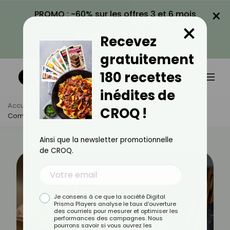
×
PROMO : -60% sur les offres 3 et 6 mois
×
avec le code CROQ60
Recevez
VOIR LA PROMO
gratuitement
180 recettes
inédites de
Accueil
Actus
Astuces Culinaires
CROQ !
Comment Cuisiner L'ail Nouveau ?
Ainsi que la newsletter promotionnelle
de CROQ.
Je consens à ce que la société Digital
Prisma Players analyse le taux d'ouverture
des courriels pour mesurer et optimiser les
performances des campagnes. Nous
pourrons savoir si vous ouvrez les