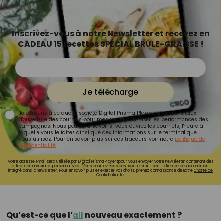
Inscrivez-vous à notre Newsletter et recevez en
CADEAU 15 recettes SPÉCIAL BRÛLE-GRAISSE !
Je télécharge
Je consens à ce que la société Digital Prisma Players analyse le taux
d'ouverture des courriels pour mesurer et optimiser les performances des
campagnes. Nous pourrons savoir si vous ouvrez les courriels, l'heure à
laquelle vous le faites ainsi que des informations sur le terminal que
vous utilisez. Pour en savoir plus sur ces traceurs, voir notre
politique de
confidentialité
.
Votre adresse email sera utilisée par Digital Prisma Playerspour vous envoyer votre newsletter contenant des
offres commerciales personnalisées. Vous pourrez vous désinscrire en utilisant le lien de désabonnement
intégré dans la newsletter. Pour en savoir plus et exercer vos droits, prenez connaissance de notre
Charte de
Confidentialité.
Qu’est-ce que l’
ail
nouveau exactement ?