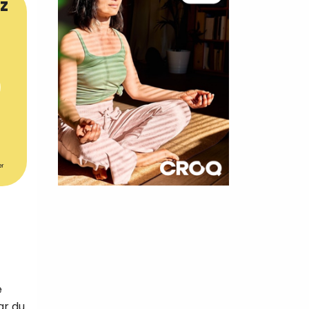
z
er
×
t 180
 CROQ
e
nnelle de
ar du