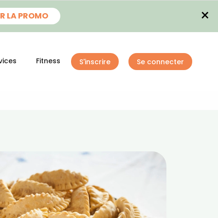
×
R LA PROMO
vices
Fitness
S'inscrire
Se connecter