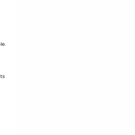
le.
ts