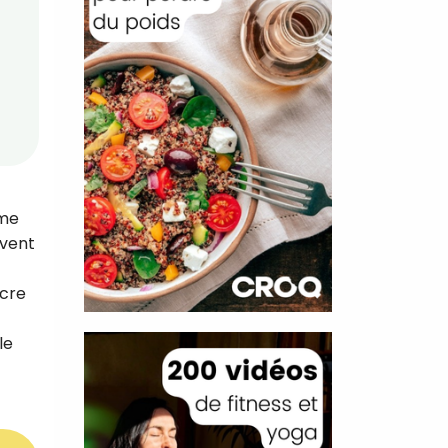
rme
uvent
ucre
le