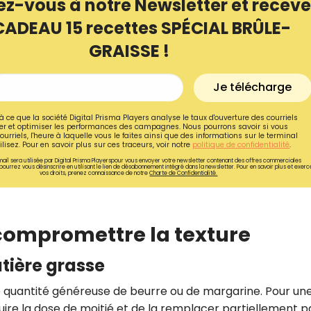
ez-vous à notre Newsletter et receve
CADEAU 15 recettes SPÉCIAL BRÛLE-
GRAISSE !
Je télécharge
à ce que la société Digital Prisma Players analyse le taux d'ouverture des courriels
r et optimiser les performances des campagnes. Nous pourrons savoir si vous
ourriels, l'heure à laquelle vous le faites ainsi que des informations sur le terminal
lisez. Pour en savoir plus sur ces traceurs, voir notre
politique de confidentialité
.
ail sera utilisée par Digital Prisma Playerspour vous envoyer votre newsletter contenant des offres commerciales
pourrez vous désinscrire en utilisant le lien de désabonnement intégré dans la newsletter. Pour en savoir plus et exerc
vos droits, prenez connaissance de notre
Charte de Confidentialité.
Recevez gratuitemen
 compromettre la texture
recettes inédites de
tière grasse
!
e quantité généreuse de beurre ou de margarine. Pour un
Ainsi que la newsletter promotio
éduire la dose de moitié et de la remplacer partiellement p