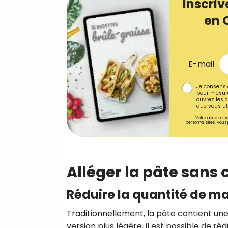
Inscriv
en 
E-mail
Je consens 
pour mesure
ouvrez les c
que vous uti
Votre adresse em
personnalisées. Vous 
Alléger la pâte sans
Réduire la quantité de ma
Traditionnellement, la pâte contient un
version plus légère, il est possible de r