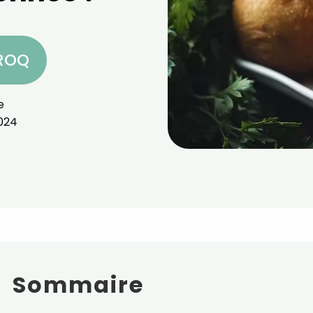
CROQ
e
024
Sommaire