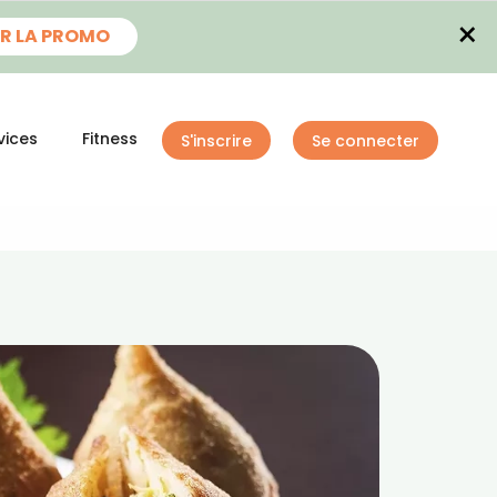
×
R LA PROMO
vices
Fitness
S'inscrire
Se connecter