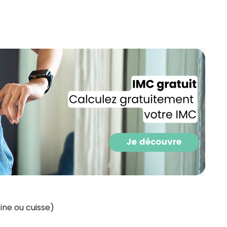
CROQ.
Je consens à ce que la société Digi
Prisma Players analyse le taux d'ou
des courriels pour mesurer et optim
performances des campagnes. No
pourrons savoir si vous ouvrez les co
l'heure à laquelle vous le faites ains
des informations sur le terminal qu
utilisez. Pour en savoir plus sur ces 
voir notre
politique de confidentialit
Je reçois mon cadeau !
Votre adresse email sera utilisée par Digital Prisma Playe
envoyer votre newsletter contenant des offres commercial
personnalisées. Vous pourrez vous désinscrire en utilisan
désabonnement intégré dans la newsletter. Pour en savoi
exercer vos droits, prenez connaissance de notre
Charte 
rine ou cuisse)
Confidentialité
.