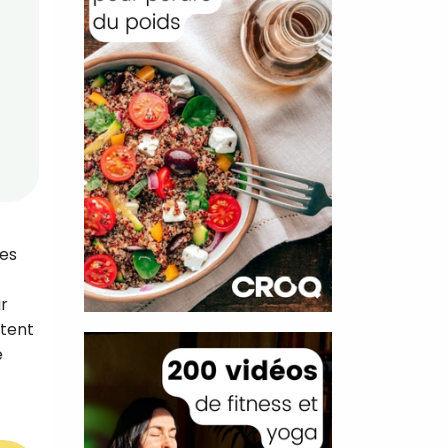
nes
ir
stent
e