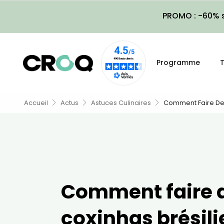
PROMO : -60% s
Programme
T
Accueil
Actus
Astuces Culinaires
Comment Faire Des
Comment faire 
coxinhas brésili