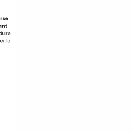
rse
ant
duire
er la