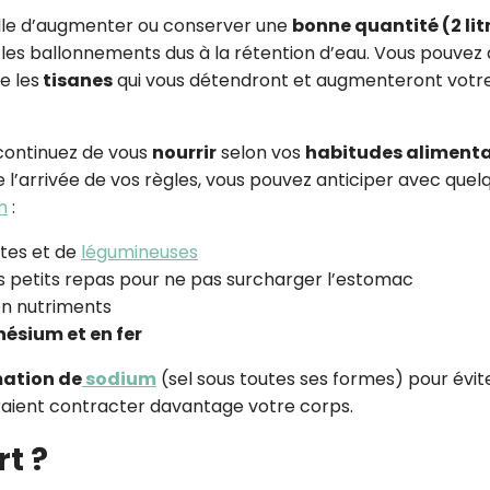
ille d’augmenter ou conserver une
bonne quantité (2 lit
 les ballonnements dus à la rétention d’eau. Vous pouvez 
e les
tisanes
qui vous détendront et augmenteront votr
continuez de vous
nourrir
selon vos
habitudes alimenta
 l’arrivée de vos règles, vous pouvez anticiper avec quel
n
:
tes et de
légumineuses
rs petits repas pour ne pas surcharger l’estomac
en nutriments
sium et en fer
ation de
sodium
(sel sous toutes ses formes) pour évite
raient contracter davantage votre corps.
rt ?