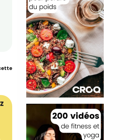
cette
z