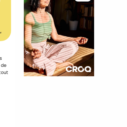
er
s
 de
tout
×
t 180
 CROQ
nnelle de