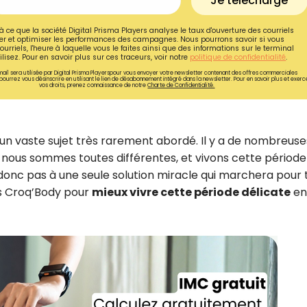
Je télécharge
à ce que la société Digital Prisma Players analyse le taux d'ouverture des courriels
r et optimiser les performances des campagnes. Nous pourrons savoir si vous
ourriels, l'heure à laquelle vous le faites ainsi que des informations sur le terminal
lisez. Pour en savoir plus sur ces traceurs, voir notre
politique de confidentialité
.
ail sera utilisée par Digital Prisma Playerspour vous envoyer votre newsletter contenant des offres commerciales
pourrez vous désinscrire en utilisant le lien de désabonnement intégré dans la newsletter. Pour en savoir plus et exerc
vos droits, prenez connaissance de notre
Charte de Confidentialité.
un vaste sujet très rarement abordé. Il y a de nombreuse
 nous sommes toutes différentes, et vivons cette période
onc pas à une seule solution miracle qui marchera pour 
ls Croq’Body pour
mieux vivre cette période délicate
en
Recevez gratuitemen
recettes inédites de
!
Ainsi que la newsletter promotio