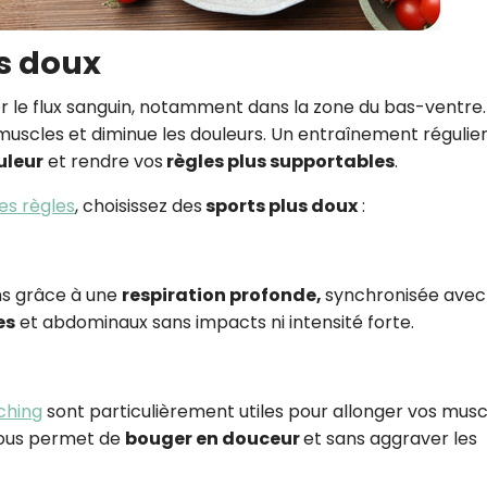
us doux
le flux sanguin, notamment dans la zone du bas-ventre. 
uscles et diminue les douleurs. Un entraînement régulie
uleur
et rendre vos
règles plus supportables
.
es règles
, choisissez des
sports plus doux
:
ns grâce à une
respiration profonde,
synchronisée avec
es
et abdominaux sans impacts ni intensité forte.
ching
sont particulièrement utiles pour allonger vos musc
 vous permet de
bouger en douceur
et sans aggraver les