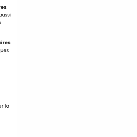
res
aussi
e
ires
ques
r la