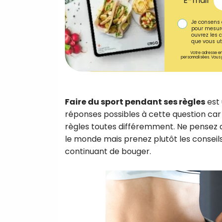
E-mail
Je consens 
pour mesure
ouvrez les c
que vous uti
Votre adresse em
personnalisées. Vous 
Faire du sport pendant ses règles
est 
réponses possibles à cette question car
règles toutes différemment. Ne pensez d
le monde mais prenez plutôt les consei
continuant de bouger.