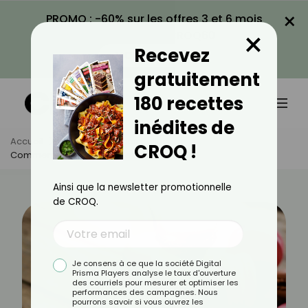
×
PROMO : -60% sur les offres 3 et 6 mois
×
avec le code CROQ60
Recevez
VOIR LA PROMO
gratuitement
180 recettes
inédites de
Accueil
Actus
Astuces Culinaires
CROQ !
Comment Faire Ses Propres Macarons ?
Ainsi que la newsletter promotionnelle
de CROQ.
Je consens à ce que la société Digital
Prisma Players analyse le taux d'ouverture
des courriels pour mesurer et optimiser les
performances des campagnes. Nous
pourrons savoir si vous ouvrez les