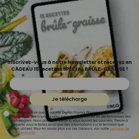
Inscrivez-vous à notre Newsletter et recevez en
CADEAU 15 recettes SPÉCIAL BRÛLE-GRAISSE !
Je télécharge
Je consens à ce que la société Digital Prisma Players analyse le taux
d'ouverture des courriels pour mesurer et optimiser les performances des
campagnes. Nous pourrons savoir si vous ouvrez les courriels, l'heure à
laquelle vous le faites ainsi que des informations sur le terminal que
vous utilisez. Pour en savoir plus sur ces traceurs, voir notre
politique de
confidentialité
.