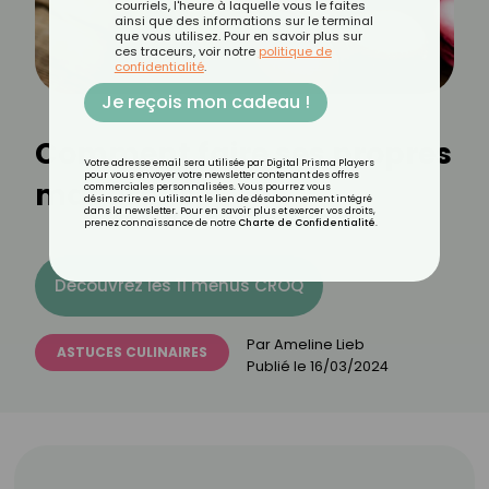
courriels, l'heure à laquelle vous le faites
ainsi que des informations sur le terminal
que vous utilisez. Pour en savoir plus sur
ces traceurs, voir notre
politique de
confidentialité
.
Je reçois mon cadeau !
Comment faire ses propres
Votre adresse email sera utilisée par Digital Prisma Players
pour vous envoyer votre newsletter contenant des offres
macarons ?
commerciales personnalisées. Vous pourrez vous
désinscrire en utilisant le lien de désabonnement intégré
dans la newsletter. Pour en savoir plus et exercer vos droits,
prenez connaissance de notre
Charte de Confidentialité
.
Découvrez les 11 menus CROQ
Par
Ameline Lieb
ASTUCES CULINAIRES
Publié le
16/03/2024