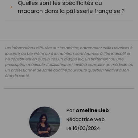
Quelles sont les spécificités du
macaron dans la pâtisserie française ?
Les informations diffusées sur les articles, notamment celles relatives à
la santé, au bien-être ou à la nutrition, sont fournies à titre indicatif et
ne constituent en aucun cas un diagnostic, un traitement ou une
prescription médicale. L'utilisateur est invité à consulter un médecin ou
un professionnel de santé qualifié pour toute question relative à son
état de santé.
Par
Ameline Lieb
Rédactrice web
Le
16/03/2024