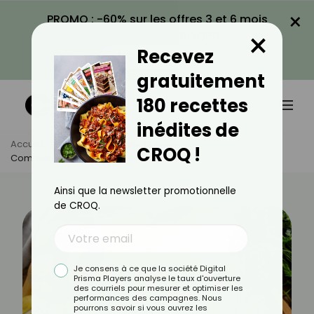
×
PROMO : -60% sur les offres 3 et 6 mois
×
avec le code CROQ60
Recevez
VOIR LA PROMO
gratuitement
180 recettes
inédites de
Accueil
Actus
Astuces Culinaires
CROQ !
Comment Sauver Une Purée Trop Liquide ?
Ainsi que la newsletter promotionnelle
de CROQ.
Je consens à ce que la société Digital
Prisma Players analyse le taux d'ouverture
des courriels pour mesurer et optimiser les
performances des campagnes. Nous
pourrons savoir si vous ouvrez les