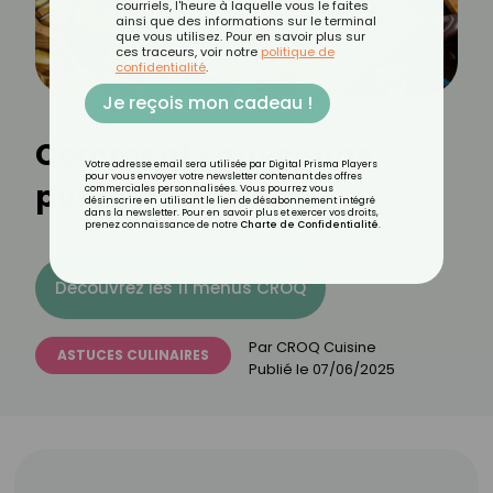
courriels, l'heure à laquelle vous le faites
ainsi que des informations sur le terminal
que vous utilisez. Pour en savoir plus sur
ces traceurs, voir notre
politique de
confidentialité
.
Je reçois mon cadeau !
Comment sauver une
Votre adresse email sera utilisée par Digital Prisma Players
pour vous envoyer votre newsletter contenant des offres
purée trop liquide ?
commerciales personnalisées. Vous pourrez vous
désinscrire en utilisant le lien de désabonnement intégré
dans la newsletter. Pour en savoir plus et exercer vos droits,
prenez connaissance de notre
Charte de Confidentialité
.
Découvrez les 11 menus CROQ
Par
CROQ Cuisine
ASTUCES CULINAIRES
Publié le
07/06/2025