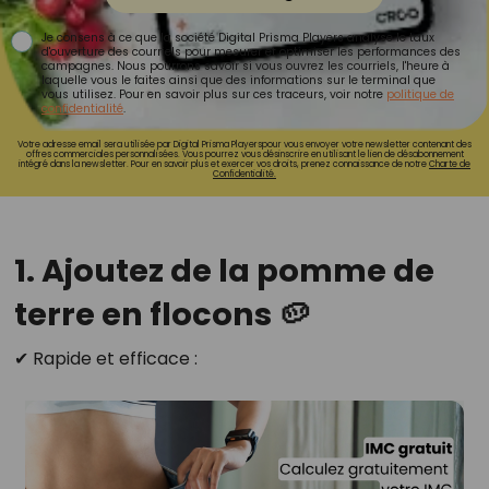
Je consens à ce que la société Digital Prisma Players analyse le taux
d'ouverture des courriels pour mesurer et optimiser les performances des
campagnes. Nous pourrons savoir si vous ouvrez les courriels, l'heure à
laquelle vous le faites ainsi que des informations sur le terminal que
vous utilisez. Pour en savoir plus sur ces traceurs, voir notre
politique de
confidentialité
.
Votre adresse email sera utilisée par Digital Prisma Playerspour vous envoyer votre newsletter contenant des
offres commerciales personnalisées. Vous pourrez vous désinscrire en utilisant le lien de désabonnement
intégré dans la newsletter. Pour en savoir plus et exercer vos droits, prenez connaissance de notre
Charte de
Confidentialité.
1. Ajoutez de la pomme de
terre en flocons 🥔
✔ Rapide et efficace :