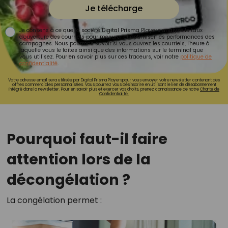
Je télécharge
Je consens à ce que la société Digital Prisma Players analyse le taux
d'ouverture des courriels pour mesurer et optimiser les performances des
campagnes. Nous pourrons savoir si vous ouvrez les courriels, l'heure à
laquelle vous le faites ainsi que des informations sur le terminal que
vous utilisez. Pour en savoir plus sur ces traceurs, voir notre
politique de
confidentialité
.
Votre adresse email sera utilisée par Digital Prisma Playerspour vous envoyer votre newsletter contenant des
offres commerciales personnalisées. Vous pourrez vous désinscrire en utilisant le lien de désabonnement
intégré dans la newsletter. Pour en savoir plus et exercer vos droits, prenez connaissance de notre
Charte de
Confidentialité.
Pourquoi faut-il faire
attention lors de la
décongélation ?
La congélation permet :