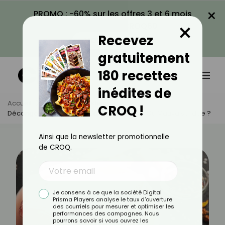
×
PROMO : -60% sur les offres 3 et 6 mois
×
avec le code CROQ60
Recevez
VOIR LA PROMO
gratuitement
180 recettes
inédites de
Accueil
Actus
Quotidien
CROQ !
Décongeler Sa Viande À L’air Libre : Bonne Ou Mauvaise Idée ?
Ainsi que la newsletter promotionnelle
de CROQ.
Je consens à ce que la société Digital
Prisma Players analyse le taux d'ouverture
des courriels pour mesurer et optimiser les
performances des campagnes. Nous
pourrons savoir si vous ouvrez les