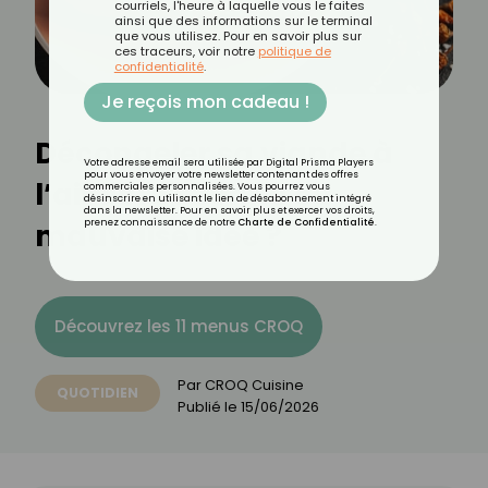
courriels, l'heure à laquelle vous le faites
ainsi que des informations sur le terminal
que vous utilisez. Pour en savoir plus sur
ces traceurs, voir notre
politique de
confidentialité
.
Je reçois mon cadeau !
Décongeler sa viande à
Votre adresse email sera utilisée par Digital Prisma Players
pour vous envoyer votre newsletter contenant des offres
l’air libre : bonne ou
commerciales personnalisées. Vous pourrez vous
désinscrire en utilisant le lien de désabonnement intégré
dans la newsletter. Pour en savoir plus et exercer vos droits,
mauvaise idée ?
prenez connaissance de notre
Charte de Confidentialité
.
Découvrez les 11 menus CROQ
Par
CROQ Cuisine
QUOTIDIEN
Publié le
15/06/2026