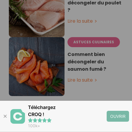
décongeler du poulet
?
Lire la suite
ASTUCES CULINAIRES
Comment bien
décongeler du
saumon fumé ?
Lire la suite
Téléchargez
CROQ !
✕
OUVRIR
100k+