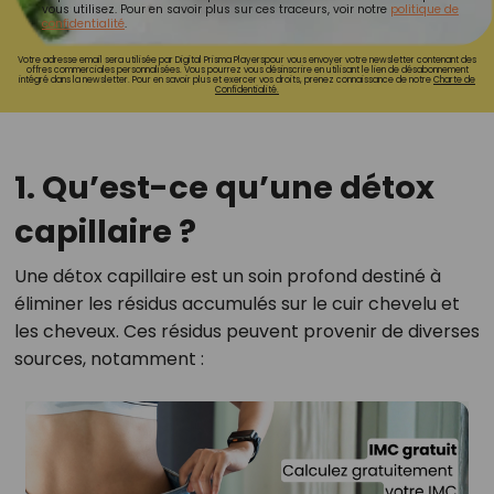
vous utilisez. Pour en savoir plus sur ces traceurs, voir notre
politique de
confidentialité
.
Votre adresse email sera utilisée par Digital Prisma Playerspour vous envoyer votre newsletter contenant des
offres commerciales personnalisées. Vous pourrez vous désinscrire en utilisant le lien de désabonnement
intégré dans la newsletter. Pour en savoir plus et exercer vos droits, prenez connaissance de notre
Charte de
Confidentialité.
1. Qu’est-ce qu’une détox
capillaire ?
Une détox capillaire est un soin profond destiné à
éliminer les résidus accumulés sur le cuir chevelu et
les cheveux. Ces résidus peuvent provenir de diverses
sources, notamment :