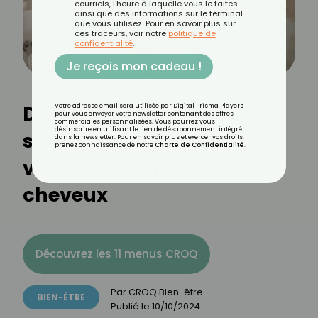
courriels, l'heure à laquelle vous le faites
ainsi que des informations sur le terminal
que vous utilisez. Pour en savoir plus sur
ces traceurs, voir notre
politique de
confidentialité
.
Je reçois mon cadeau !
Détox capillaire : tout
Votre adresse email sera utilisée par Digital Prisma Players
pour vous envoyer votre newsletter contenant des offres
commerciales personnalisées. Vous pourrez vous
désinscrire en utilisant le lien de désabonnement intégré
savoir pour redonner
dans la newsletter. Pour en savoir plus et exercer vos droits,
prenez connaissance de notre
Charte de Confidentialité
.
vitalité et santé à vos
cheveux
Découvrez les 11 menus CROQ
Par
CROQ Bien-être
BIEN-ÊTRE
Publié le
10/10/2024