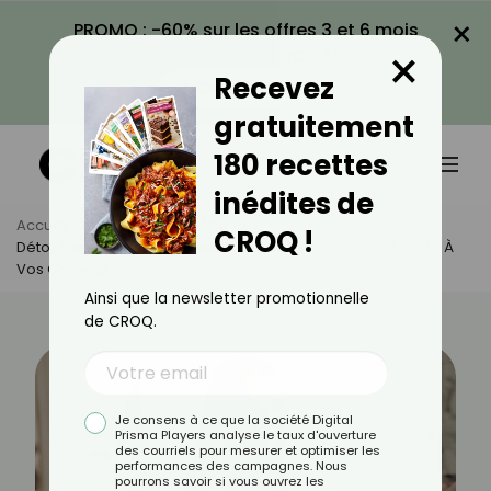
×
PROMO : -60% sur les offres 3 et 6 mois
×
avec le code CROQ60
Recevez
VOIR LA PROMO
gratuitement
180 recettes
inédites de
Accueil
Actus
Bien-Être
CROQ !
Détox Capillaire : Tout Savoir Pour Redonner Vitalité Et Santé À
Vos Cheveux
Ainsi que la newsletter promotionnelle
de CROQ.
Je consens à ce que la société Digital
Prisma Players analyse le taux d'ouverture
des courriels pour mesurer et optimiser les
performances des campagnes. Nous
pourrons savoir si vous ouvrez les