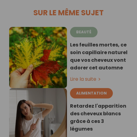
SUR LE MÊME SUJET
BEAUTÉ
Les feuilles mortes, ce
soin capillaire naturel
que vos cheveux vont
adorer cet automne
Lire la suite
ALIMENTATION
Retardez l'apparition
des cheveux blancs
grâce à ces 3
légumes