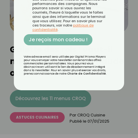
performances des campagnes. Nous
pourrons savoir si vous ouvrez les
courriels, l'heure à laquelle vous le faites
ainsi que des informations sur le terminal
que vous utilisez. Pour en savoir plus sur
ces traceurs, voir notre
politique de
confidentialité
.
Je reçois mon cadeau !
Galette des rois : vaut-il
Votre adresse email sera utilisée par Digital Prisma Players
mieux la déguster chaude
pour vous envoyer votre newsletter contenant des offres
commerciales personnalisées. Vous pourrez vous
désinscrire en utilisant le lien de désabonnement intégré
ou froide ?
dans la newsletter. Pour en savoir plus et exercer vos droits,
prenez connaissance de notre
Charte de Confidentialité
.
Découvrez les 11 menus CROQ
Par
CROQ Cuisine
ASTUCES CULINAIRES
Publié le
07/01/2025