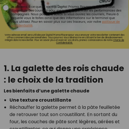
Je consens à ce que la société Digital Prisma Players analyse le taux
d'ouverture des courriels pour mesurer et optimiser les performances des
campagnes. Nous pourrons savoir si vous ouvrez les courriels, l'heure à
laquelle vous le faites ainsi que des informations sur le terminal que
vous utilisez. Pour en savoir plus sur ces traceurs, voir notre
politique de
confidentialité
.
Votre adresse email sera utilisée par Digital Prisma Playerspour vous envoyer votre newsletter contenant des
offres commerciales personnalisées. Vous pourrez vous désinscrire en utilisant le lien de désabonnement
intégré dans la newsletter. Pour en savoir plus et exercer vos droits, prenez connaissance de notre
Charte de
Confidentialité.
1. La galette des rois chaude
: le choix de la tradition
Les bienfaits d’une galette chaude
Une texture croustillante
Réchauffer la galette permet à la pâte feuilletée
de retrouver tout son croustillant. En sortant du
four, les couches de pâte sont légères, aérées et
croustillantes, ce qui donne une expérience