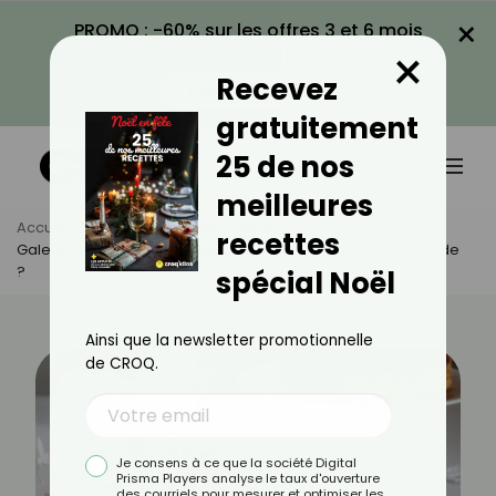
×
PROMO : -60% sur les offres 3 et 6 mois
×
avec le code CROQ60
Recevez
VOIR LA PROMO
gratuitement
25 de nos
meilleures
Accueil
Actus
Astuces Culinaires
recettes
Galette Des Rois : Vaut-Il Mieux La Déguster Chaude Ou Froide
?
spécial Noël
Ainsi que la newsletter promotionnelle
de CROQ.
Je consens à ce que la société Digital
Prisma Players analyse le taux d'ouverture
des courriels pour mesurer et optimiser les