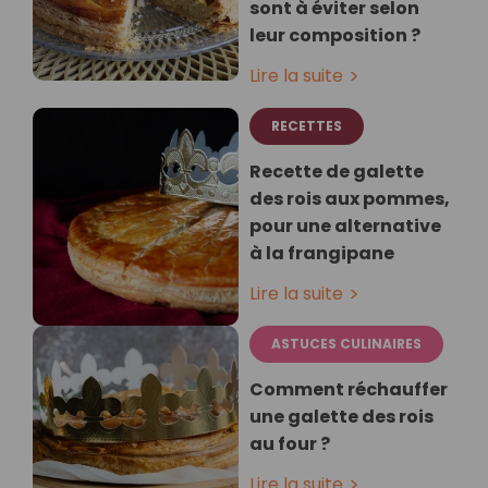
sont à éviter selon
leur composition ?
Lire la suite
RECETTES
Recette de galette
des rois aux pommes,
pour une alternative
à la frangipane
Lire la suite
ASTUCES CULINAIRES
Comment réchauffer
une galette des rois
au four ?
Lire la suite