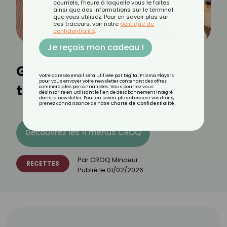
courriels, l'heure à laquelle vous le faites
ainsi que des informations sur le terminal
que vous utilisez. Pour en savoir plus sur
ces traceurs, voir notre
politique de
confidentialité
.
Je reçois mon cadeau !
Gelée de coing : la recette
Votre adresse email sera utilisée par Digital Prisma Players
pour vous envoyer votre newsletter contenant des offres
traditionnelle !
commerciales personnalisées. Vous pourrez vous
désinscrire en utilisant le lien de désabonnement intégré
dans la newsletter. Pour en savoir plus et exercer vos droits,
prenez connaissance de notre
Charte de Confidentialité
.
Découvrez les 11 menus CROQ
Par
CROQ Minceur
RECETTES
Publié le
01/02/2026