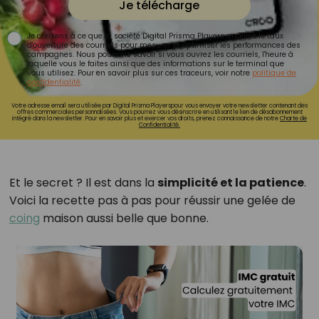
Je télécharge
Je consens à ce que la société Digital Prisma Players analyse le taux
d'ouverture des courriels pour mesurer et optimiser les performances des
campagnes. Nous pourrons savoir si vous ouvrez les courriels, l'heure à
laquelle vous le faites ainsi que des informations sur le terminal que
vous utilisez. Pour en savoir plus sur ces traceurs, voir notre
politique de
confidentialité
.
Votre adresse email sera utilisée par Digital Prisma Playerspour vous envoyer votre newsletter contenant des
offres commerciales personnalisées. Vous pourrez vous désinscrire en utilisant le lien de désabonnement
intégré dans la newsletter. Pour en savoir plus et exercer vos droits, prenez connaissance de notre
Charte de
Confidentialité.
Et le secret ? Il est dans la
simplicité et la patience
.
Voici la recette pas à pas pour réussir une gelée de
coing
maison aussi belle que bonne.