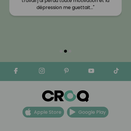
travail j’ai perdu toute motivation et la
dépression me guettait…"
Apple Store
Google Play