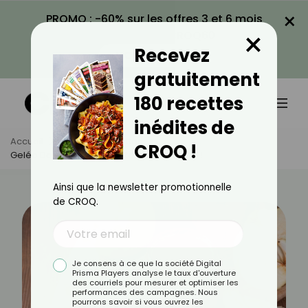
×
PROMO : -60% sur les offres 3 et 6 mois
×
avec le code CROQ60
Recevez
VOIR LA PROMO
gratuitement
180 recettes
inédites de
Accueil
Actus
Recettes
CROQ !
Gelée De Coing : La Recette Traditionnelle !
Ainsi que la newsletter promotionnelle
de CROQ.
Je consens à ce que la société Digital
Prisma Players analyse le taux d'ouverture
des courriels pour mesurer et optimiser les
performances des campagnes. Nous
pourrons savoir si vous ouvrez les