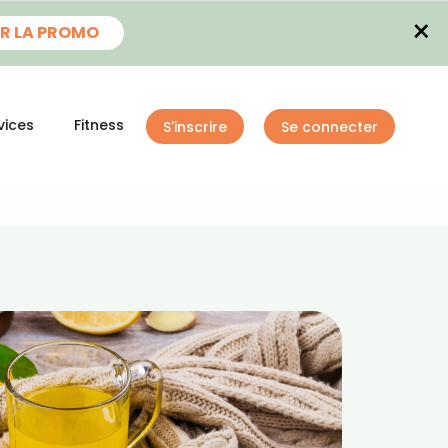
×
R LA PROMO
vices
Fitness
S'inscrire
Se connecter