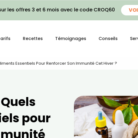
ur les offres 3 et 6 mois avec le code CROQ60
VOI
arifs
Recettes
Témoignages
Conseils
Ser
liments Essentiels Pour Renforcer Son Immunité Cet Hiver ?
 Quels
iels pour
mmunité