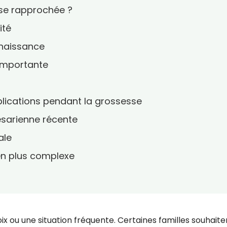
sse rapprochée ?
ité
 naissance
 importante
plications pendant la grossesse
ésarienne récente
ale
en plus complexe
x ou une situation fréquente. Certaines familles souhaite