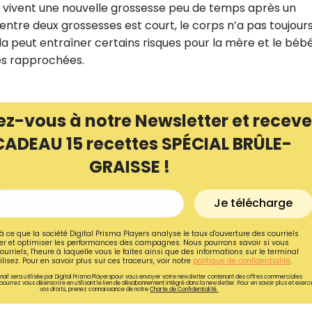
es vivent une nouvelle grossesse peu de temps après un
entre deux grossesses est court, le corps n’a pas toujours
peut entraîner certains risques pour la mère et le bébé
sses rapprochées.
ez-vous à notre Newsletter et receve
CADEAU 15 recettes SPÉCIAL BRÛLE-
GRAISSE !
Je télécharge
Recevez gratuitemen
à ce que la société Digital Prisma Players analyse le taux d'ouverture des courriels
r et optimiser les performances des campagnes. Nous pourrons savoir si vous
recettes inédites de
ourriels, l'heure à laquelle vous le faites ainsi que des informations sur le terminal
lisez. Pour en savoir plus sur ces traceurs, voir notre
politique de confidentialité
.
!
ail sera utilisée par Digital Prisma Playerspour vous envoyer votre newsletter contenant des offres commerciales
pourrez vous désinscrire en utilisant le lien de désabonnement intégré dans la newsletter. Pour en savoir plus et exerc
vos droits, prenez connaissance de notre
Charte de Confidentialité.
Ainsi que la newsletter promotio