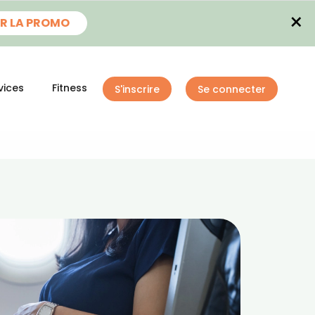
×
R LA PROMO
vices
Fitness
S'inscrire
Se connecter