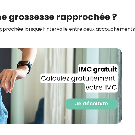
CROQ.
ne grossesse rapprochée ?
pprochée lorsque l’intervalle entre deux accouchements
Je consens à ce que la société Digi
Prisma Players analyse le taux d'ou
des courriels pour mesurer et optim
performances des campagnes. No
pourrons savoir si vous ouvrez les co
l'heure à laquelle vous le faites ains
des informations sur le terminal qu
utilisez. Pour en savoir plus sur ces 
voir notre
politique de confidentialit
Je reçois mon cadeau !
Votre adresse email sera utilisée par Digital Prisma Playe
envoyer votre newsletter contenant des offres commercial
personnalisées. Vous pourrez vous désinscrire en utilisan
désabonnement intégré dans la newsletter. Pour en savoi
exercer vos droits, prenez connaissance de notre
Charte 
Confidentialité
.