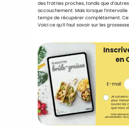
des fratries proches, tandis que d’autr
accouchement. Mais lorsque l’intervalle 
temps de récupérer complètement. Cela 
Voici ce qu’il faut savoir sur les grosse
Inscriv
en 
E-mail
Je consens 
pour mesure
ouvrez les c
que vous uti
Votre adresse em
personnalisées. Vous 