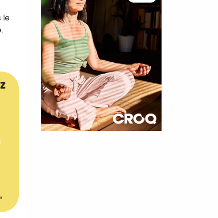
 le
.
z
×
t 180
 CROQ
er
nnelle de