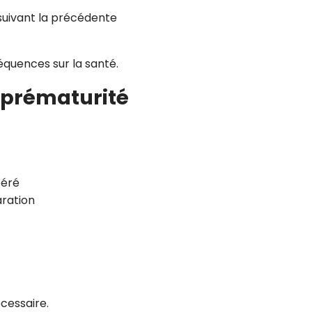
suivant la précédente
équences sur la santé.
e prématurité
péré
aration
cessaire.