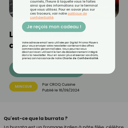
courriels, l'heure à laquelle vous le faites
ainsi que des informations sur le terminal
que vous utilisez. Pour en savoir plus sur
ces traceurs, voir notre
politique de
confidentialité
.
Je reçois mon cadeau !
La burrata est-elle
calorique ?
Votre adresse email sera utilisée par Digital Prisma Players
pour vous envoyer votre newsletter contenant des offres
commerciales personnalisées. Vous pourrez vous
désinscrire en utilisant le lien de désabonnement intégré
dans la newsletter. Pour en savoir plus et exercer vos droits,
prenez connaissance de notre
Charte de Confidentialité
.
Découvrez les 11 menus CROQ
Par
CROQ Cuisine
MINCEUR
Publié le
16/09/2024
Qu'est-ce que la burrata ?
La burrata est un fromage italien à pâte filée, célèbre