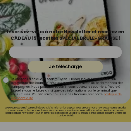
Inscrivez-vous à notre Newsletter et recevez en
CADEAU 15 recettes SPÉCIAL BRÛLE-GRAISSE !
Je télécharge
Je consens à ce que la société Digital Prisma Players analyse le taux
d'ouverture des courriels pour mesurer et optimiser les performances des
campagnes. Nous pourrons savoir si vous ouvrez les courriels, l'heure à
laquelle vous le faites ainsi que des informations sur le terminal que
vous utilisez. Pour en savoir plus sur ces traceurs, voir notre
politique de
confidentialité
.
Votre adresse email sera utilisée par Digital Prisma Playerspour vous envoyer votre newsletter contenant des
offres commerciales personnalisées. Vous pourrez vous désinscrire en utilisant le lien de désabonnement
intégré dans la newsletter. Pour en savoir plus et exercer vos droits, prenez connaissance de notre
Charte de
Confidentialité.