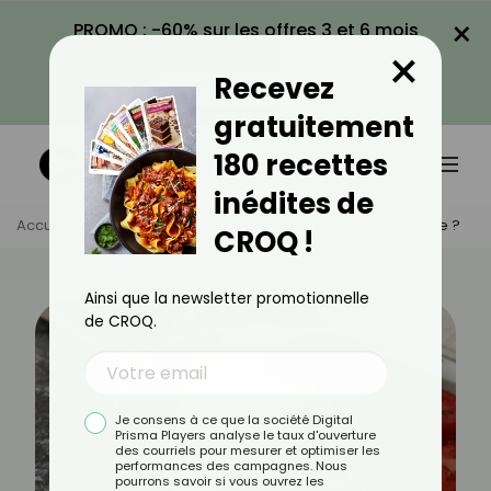
×
PROMO : -60% sur les offres 3 et 6 mois
×
avec le code CROQ60
Recevez
VOIR LA PROMO
gratuitement
180 recettes
inédites de
Accueil
Actus
Minceur
La Burrata Est-Elle Calorique ?
CROQ !
Ainsi que la newsletter promotionnelle
de CROQ.
Je consens à ce que la société Digital
Prisma Players analyse le taux d'ouverture
des courriels pour mesurer et optimiser les
performances des campagnes. Nous
pourrons savoir si vous ouvrez les