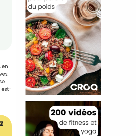
, en
ves,
 se
 est-
z