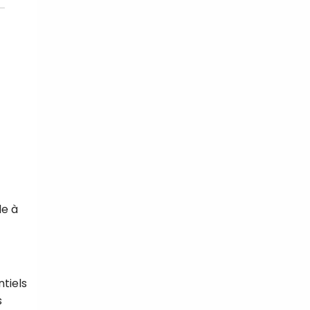
de à
tiels
s