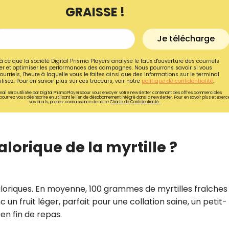
GRAISSE !
Je télécharge
à ce que la société Digital Prisma Players analyse le taux d'ouverture des courriels
r et optimiser les performances des campagnes. Nous pourrons savoir si vous
ourriels, l'heure à laquelle vous le faites ainsi que des informations sur le terminal
lisez. Pour en savoir plus sur ces traceurs, voir notre
politique de confidentialité
.
ail sera utilisée par Digital Prisma Playerspour vous envoyer votre newsletter contenant des offres commerciales
pourrez vous désinscrire en utilisant le lien de désabonnement intégré dans la newsletter. Pour en savoir plus et exerc
vos droits, prenez connaissance de notre
Charte de Confidentialité.
alorique de la myrtille ?
Recevez gratuitemen
recettes inédites de
 caloriques. En moyenne, 100 grammes de myrtilles fraîches
!
un fruit léger, parfait pour une collation saine, un petit-
en fin de repas.
Ainsi que la newsletter promotio