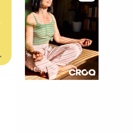
er
×
t 180
 CROQ
nnelle de