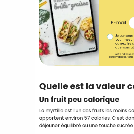
E-mail
Je consens 
pour mesure
ouvrez les c
que vous uti
Votre adresse em
personnalisées. Vous 
Quelle est la valeur c
Un fruit peu calorique
La myrtille est l’un des fruits les moins
apportent environ 57 calories. C’est donc 
déjeuner équilibré ou une touche sucrée 