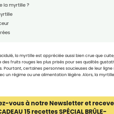
 la myrtille ?
rtille
ceur
crées
idulé, la myrtille est appréciée aussi bien crue que cuite
 des fruits rouges les plus prisés pour ses qualités gustati
ls. Pourtant, certaines personnes soucieuses de leur ligne
c un régime ou une alimentation légère. Alors, la myrtille
ez-vous à notre Newsletter et receve
CADEAU 15 recettes SPÉCIAL BRÛLE-