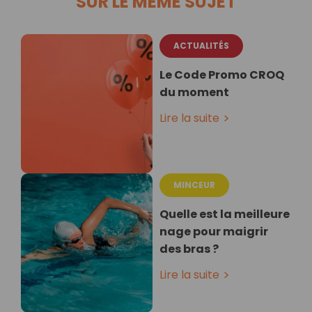
SUR LE MÊME SUJET
ACTUALITÉS
Le Code Promo CROQ
du moment
Lire la suite
MINCEUR
Quelle est la meilleure
nage pour maigrir
des bras ?
Lire la suite