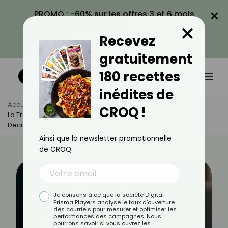
×
PROMO : -60% sur les offres 3 et 6 mois
×
avec le code CROQ60
Recevez
VOIR LA PROMO
gratuitement
180 recettes
inédites de
Accueil
Actus
Sport
CROQ !
La Transpiration Est-Elle Un Gage D'une Séance Réussie ?
Décryptage
Ainsi que la newsletter promotionnelle
de CROQ.
Je consens à ce que la société Digital
Prisma Players analyse le taux d'ouverture
des courriels pour mesurer et optimiser les
performances des campagnes. Nous
pourrons savoir si vous ouvrez les