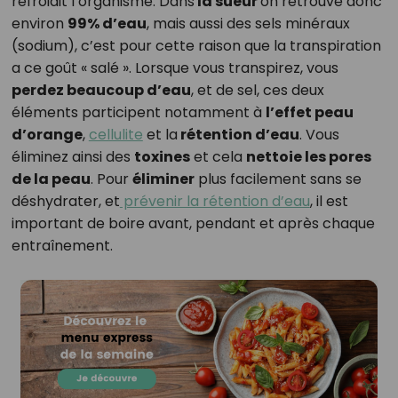
refroidit l’organisme. Dans
la sueur
on retrouve donc
environ
99% d’eau
, mais aussi des sels minéraux
(sodium), c’est pour cette raison que la transpiration
a ce goût « salé ». Lorsque vous transpirez, vous
perdez beaucoup d’eau
, et de sel, ces deux
éléments participent notamment à
l’effet peau
d’orange
,
cellulite
et la
rétention d’eau
. Vous
éliminez ainsi des
toxines
et cela
nettoie les pores
de la peau
. Pour
éliminer
plus facilement sans se
déshydrater, et
prévenir la rétention d’eau
, il est
important de boire avant, pendant et après chaque
entraînement.