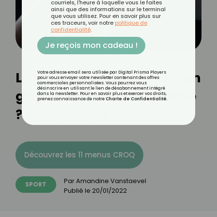
courriels, l'heure à laquelle vous le faites
ainsi que des informations sur le terminal
que vous utilisez. Pour en savoir plus sur
ces traceurs, voir notre
politique de
confidentialité
.
Je reçois mon cadeau !
La transpiration est-elle un
Votre adresse email sera utilisée par Digital Prisma Players
pour vous envoyer votre newsletter contenant des offres
commerciales personnalisées. Vous pourrez vous
désinscrire en utilisant le lien de désabonnement intégré
gage d'une séance réussie
dans la newsletter. Pour en savoir plus et exercer vos droits,
prenez connaissance de notre
Charte de Confidentialité
.
? Décryptage
Découvrez les 11 menus CROQ
Par
Amandine Vanstaevel
SPORT
Publié le
20/01/2022