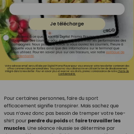
Je télécharge
Je consens à ce que la société Digital Prisma Players analyse le taux
d'ouverture des courriels pour mesurer et optimiser les performances des
campagnes. Nous pourrons savoir si vous ouvrez les courriels, l'heure à
laquelle vous le faites ainsi que des informations sur le terminal que
vous utilisez. Pour en savoir plus sur ces traceurs, voir notre
politique de
confidentialité
.
Votre adresse email sera utilisée par Digital Prisma Playerspour vous envoyer votre newsletter contenant des
offres commerciales personnalisées. Vous pourrez vous désinscrire en utilisant le lien de désabonnement
intégré dans la newsletter. Pour en savoir plus et exercer vos droits, prenez connaissance de notre
Charte de
Confidentialité.
Pour certaines personnes, faire du sport
efficacement signifie transpirer. Mais sachez que
vous n’avez donc pas besoin de tremper votre tee-
shirt pour
perdre du poids
et
faire travailler les
muscles
. Une séance réussie se détermine par