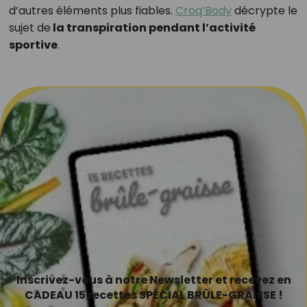
d’autres éléments plus fiables.
Croq’Body
décrypte le
sujet de
la transpiration pendant l’activité
sportive
.
Inscrivez-vous à notre Newsletter et recevez en
CADEAU 15 recettes SPÉCIAL BRÛLE-GRAISSE !