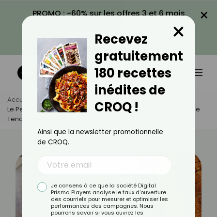
×
PROMO : -60% sur les offres 3 et 6 mois
×
avec le code CROQ60
Recevez
VOIR LA PROMO
gratuitement
180 recettes
inédites de
Accueil
Actus
Alimentation
CROQ !
Le Petit-Déjeuner Des Balkans : Tout Savoir Sur Cette Nouvelle
Tendance Santé
Ainsi que la newsletter promotionnelle
de CROQ.
Je consens à ce que la société Digital
Prisma Players analyse le taux d'ouverture
des courriels pour mesurer et optimiser les
performances des campagnes. Nous
pourrons savoir si vous ouvrez les