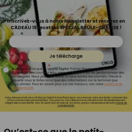
Inscrivez-vous à notre Newsletter et recevez en
CADEAU 15 recettes SPÉCIAL BRÛLE-GRAISSE !
Je télécharge
Je consens à ce que la société Digital Prisma Players analyse le taux
d'ouverture des courriels pour mesurer et optimiser les performances des
campagnes. Nous pourrons savoir si vous ouvrez les courriels, l'heure à
laquelle vous le faites ainsi que des informations sur le terminal que
vous utilisez. Pour en savoir plus sur ces traceurs, voir notre
politique de
confidentialité
.
Votre adresse email sera utilisée par Digital Prisma Playerspour vous envoyer votre newsletter contenant des
offres commerciales personnalisées. Vous pourrez vous désinscrire en utilisant le lien de désabonnement
intégré dans la newsletter. Pour en savoir plus et exercer vos droits, prenez connaissance de notre
Charte de
Confidentialité.
Qu’est-ce que le petit-