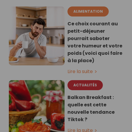
ALIMENTATION
Ce choix courant au
petit-déjeuner
pourrait saboter
votre humeur et votre
poids (voici quoi faire
à la place)
Lire la suite
ACTUALITÉS
Balkan Breakfast :
quelle est cette
nouvelle tendance
Tiktok ?
Lire la suite