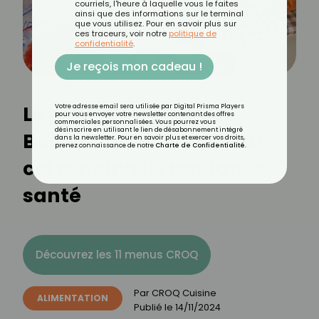
courriels, l'heure à laquelle vous le faites
ainsi que des informations sur le terminal
que vous utilisez. Pour en savoir plus sur
ces traceurs, voir notre
politique de
confidentialité
.
Je reçois mon cadeau !
Le petit-déjeuner des
Votre adresse email sera utilisée par Digital Prisma Players
pour vous envoyer votre newsletter contenant des offres
commerciales personnalisées. Vous pourrez vous
désinscrire en utilisant le lien de désabonnement intégré
Balkans : tout savoir sur
dans la newsletter. Pour en savoir plus et exercer vos droits,
prenez connaissance de notre
Charte de Confidentialité
.
cette nouvelle tendance
santé
Découvrez les 11 menus CROQ
Par
CROQ Cuisine
ALIMENTATION
Publié le
14/11/2024