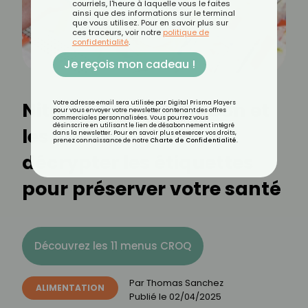
courriels, l'heure à laquelle vous le faites
ainsi que des informations sur le terminal
que vous utilisez. Pour en savoir plus sur
ces traceurs, voir notre
politique de
confidentialité
.
Je reçois mon cadeau !
Nitrites dans le jambon et
Votre adresse email sera utilisée par Digital Prisma Players
pour vous envoyer votre newsletter contenant des offres
commerciales personnalisées. Vous pourrez vous
désinscrire en utilisant le lien de désabonnement intégré
les lardons : comment
dans la newsletter. Pour en savoir plus et exercer vos droits,
prenez connaissance de notre
Charte de Confidentialité
.
décrypter les étiquettes
pour préserver votre santé
Découvrez les 11 menus CROQ
Par
Thomas Sanchez
ALIMENTATION
Publié le
02/04/2025