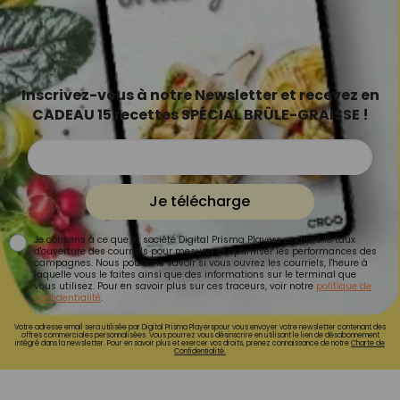
Inscrivez-vous à notre Newsletter et recevez en
CADEAU 15 recettes SPÉCIAL BRÛLE-GRAISSE !
Je télécharge
Je consens à ce que la société Digital Prisma Players analyse le taux
d'ouverture des courriels pour mesurer et optimiser les performances des
campagnes. Nous pourrons savoir si vous ouvrez les courriels, l'heure à
laquelle vous le faites ainsi que des informations sur le terminal que
vous utilisez. Pour en savoir plus sur ces traceurs, voir notre
politique de
confidentialité
.
Votre adresse email sera utilisée par Digital Prisma Playerspour vous envoyer votre newsletter contenant des
offres commerciales personnalisées. Vous pourrez vous désinscrire en utilisant le lien de désabonnement
intégré dans la newsletter. Pour en savoir plus et exercer vos droits, prenez connaissance de notre
Charte de
Confidentialité.