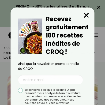
×
PROMO : -60% sur les offres 3 et 6 mois
×
avec le code CROQ60
Recevez
VOIR LA PROMO
gratuitement
180 recettes
inédites de
Accueil
Actus
Alimentation
CROQ !
Nitrites Dans Le Jambon Et Les Lardons : Comment Décrypter
Les Étiquettes Pour Préserver Votre Santé
Ainsi que la newsletter promotionnelle
de CROQ.
Je consens à ce que la société Digital
Prisma Players analyse le taux d'ouverture
des courriels pour mesurer et optimiser les
performances des campagnes. Nous
pourrons savoir si vous ouvrez les