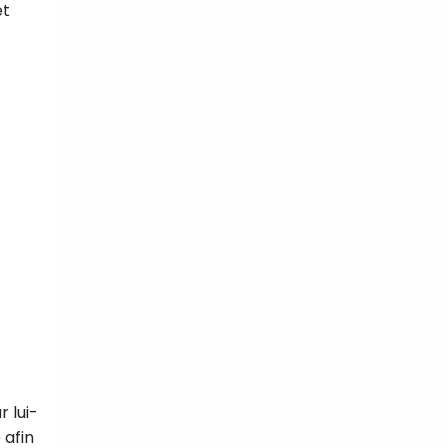
t
r lui-
 afin