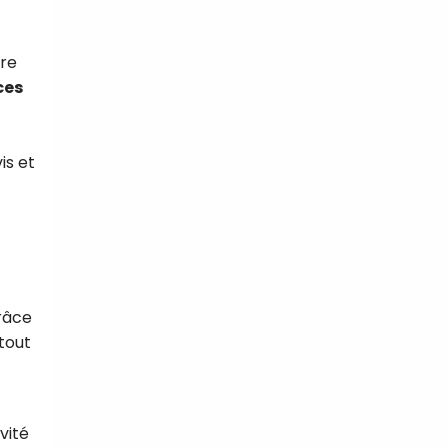
ure
ces
is et
râce
 tout
vité