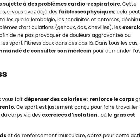
s sujette à des problèmes cardio-respiratoire
. Cette
is, si vous avez déjà des
faiblesses physiques
, cela peut
elles que la lombalgie, les tendinites et entorses, déchir
lèmes d’articulations (genoux, dos, chevilles), les
exerci
afin de ne pas provoquer de douleurs aggravantes ou
z les sport Fitness doux dans ces cas là. Dans tous les cas,
mmandé de consulter son médecin
pour demander l’av
ss
 vous fait
dépenser des calories
et
renforce le corps
g
 renfo
. Ce sport est justement conçu pour faire travailler
s du corps via des
exercices d’isolation
, où le
gras est
ids
et de renforcement musculaire, optez pour cette acti