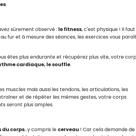
res
.
l'avez sûrement observé :
le fitness
, c'est physique ! Il faut
 au fur et à mesure des séances, les exercices vous paraî
ous êtes plus endurante et récupérez plus vite, votre cor
rythme cardiaque, le souffle
.
les muscles mais aussi les tendons, les articulations, les
’entraîner et de répéter les mêmes gestes, votre corps
ts seront plus amples.
s du corps
…y compris le
cerveau
! Car cela demande de 