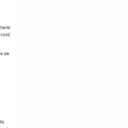
 tenir
tront
ps se
la