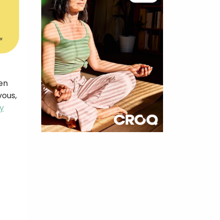
er
ien
vous,
y
×
t 180
 CROQ
nnelle de