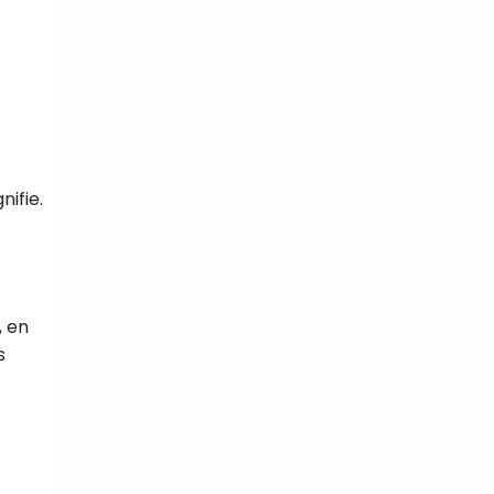
tal
verture
iser les
us
nifie.
urriels,
i que
e vous
traceurs,
é
.
, en
s
rs pour vous
es
t le lien de
r plus et
de