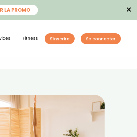
×
R LA PROMO
vices
Fitness
S'inscrire
Se connecter