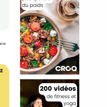
cace
z