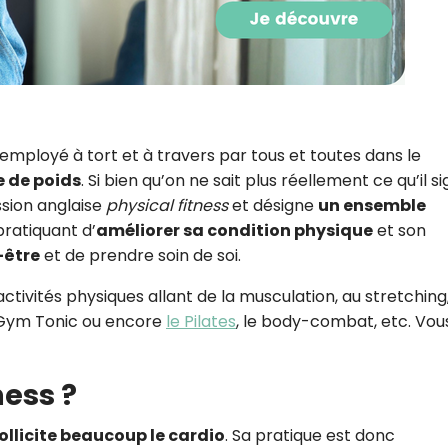
CROQ.
Je consens à ce que la société Digi
Prisma Players analyse le taux d'ou
des courriels pour mesurer et optim
t employé à tort et à travers par tous et toutes dans le
performances des campagnes. No
e de poids
. Si bien qu’on ne sait plus réellement ce qu’il sig
pourrons savoir si vous ouvrez les co
l'heure à laquelle vous le faites ains
ssion anglaise
physical fitness
et désigne
un ensemble
des informations sur le terminal qu
ratiquant d’
améliorer sa condition physique
et son
utilisez. Pour en savoir plus sur ces 
-être
et de prendre soin de soi.
voir notre
politique de confidentialit
Je reçois mon cadeau !
activités physiques allant de la musculation, au stretching
Gym Tonic ou encore
le Pilates
, le body-combat, etc. Vou
Votre adresse email sera utilisée par Digital Prisma Playe
envoyer votre newsletter contenant des offres commercial
personnalisées. Vous pourrez vous désinscrire en utilisan
ness ?
désabonnement intégré dans la newsletter. Pour en savoi
exercer vos droits, prenez connaissance de notre
Charte 
Confidentialité
.
ollicite beaucoup le cardio
. Sa pratique est donc