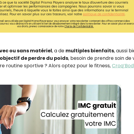
à ce que la société Digital Prisma Players analyse le taux d'ouverture des courriels
r et optimiser les performances des campagnes. Nous pourrons savoir si vous
ourriels, l'heure à laquelle vous le faites ainsi que des informations sur le terminal
lisez. Pour en savoir plus sur ces traceurs, voir notre
politique de confidentialité
.
ail sera utilisée par Digital Prisma Playerspour vous envoyer votre newsletter contenant des offres commerciales
pourrez vous désinscrire en utilisant le lien de désabonnement intégré dans la newsletter. Pour en savoir plus et exerc
vos droits, prenez connaissance de notre
Charte de Confidentialité.
vec ou sans matériel
, a de
multiples bienfaits
, aussi b
objectif de perdre du poids
, besoin de prendre soin de 
re routine sportive ? Alors optez pour le fitness,
Croq’Bod
Recevez gratuitemen
recettes inédites de
!
Ainsi que la newsletter promotio