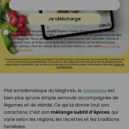
Je télécharge
Je consens à ce que la société Digital Prisma Players analyse le taux
d'ouverture des courriels pour mesurer et optimiser les performances des
campagnes. Nous pourrons savoir si vous ouvrez les courriels, l'heure à
laquelle vous le faites ainsi que des informations sur le terminal que
vous utilisez. Pour en savoir plus sur ces traceurs, voir notre
politique de
confidentialité
.
Votre adresse email sera utilisée par Digital Prisma Playerspour vous envoyer votre newsletter contenant des
offres commerciales personnalisées. Vous pourrez vous désinscrire en utilisant le lien de désabonnement
intégré dans la newsletter. Pour en savoir plus et exercer vos droits, prenez connaissance de notre
Charte de
Confidentialité.
Plat emblématique du Maghreb, le
couscous
est
bien plus qu’une simple semoule accompagnée de
légumes et de viande. Ce qui lui donne tout son
caractère, c’est son
mélange subtil d’épices
, qui
varie selon les régions, les recettes et les traditions
familiales.