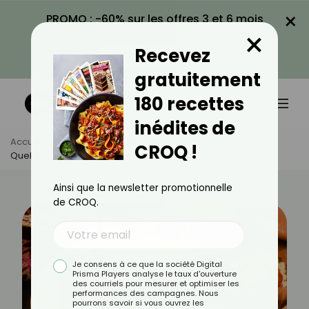
×
PROMO : -60% sur les offres 3 et 6 mois
×
avec le code CROQ60
Recevez
VOIR LA PROMO
gratuitement
180 recettes
inédites de
Accueil
Actus
Astuces Culinaires
CROQ !
Quelles Épices Choisir Pour Le Couscous
Ainsi que la newsletter promotionnelle
de CROQ.
Je consens à ce que la société Digital
Prisma Players analyse le taux d'ouverture
des courriels pour mesurer et optimiser les
performances des campagnes. Nous
pourrons savoir si vous ouvrez les