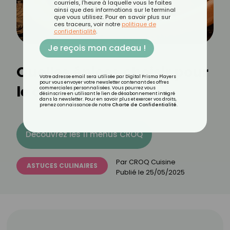
courriels, l'heure à laquelle vous le faites
ainsi que des informations sur le terminal
que vous utilisez. Pour en savoir plus sur
ces traceurs, voir notre
politique de
confidentialité
.
Je reçois mon cadeau !
Quelles épices choisir pour
Votre adresse email sera utilisée par Digital Prisma Players
pour vous envoyer votre newsletter contenant des offres
le couscous
commerciales personnalisées. Vous pourrez vous
désinscrire en utilisant le lien de désabonnement intégré
dans la newsletter. Pour en savoir plus et exercer vos droits,
prenez connaissance de notre
Charte de Confidentialité
.
Découvrez les 11 menus CROQ
Par
CROQ Cuisine
ASTUCES CULINAIRES
Publié le
25/05/2025