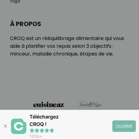
Yoga
À PROPOS
CROQ est un rééquilibrage alimentaire qui vous
aide à planifier vos repas selon 3 objectifs :
minceur, maladie chronique, étapes de vie.
Téléchargez
CROQ !
✕
OUVRIR
100k+