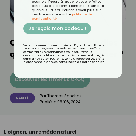
courriels, l'heure à laquelle vous le faites
ainsi que des informations sur le terminal
que vous utilisez. Pour en savoir plus sur
ces traceurs, voir notre
politique de
confidentialité
.
Je reçois mon cadeau !
Quelles sont les maladies
Votre adresse email sera utilisée par Digital Prisma Players
pour vous envoyer votre newsletter contenant des offres
que l'oignon peut soigner ?
commerciales personnalisées. Vous pourrez vous
désinscrire en utilisant le lien de désabonnement intégré
dans la newsletter. Pour en savoir plus et exercer vos droits,
prenez connaissance de notre
Charte de Confidentialité
.
Découvrez les 11 menus CROQ
Par
Thomas Sanchez
SANTÉ
Publié le
08/06/2024
L'oignon, un remède naturel