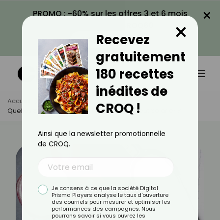
×
PROMO : -60% sur les offres 3 et 6 mois
×
avec le code CROQ60
Recevez
VOIR LA PROMO
gratuitement
180 recettes
inédites de
Accueil
Actus
Santé
CROQ !
Quelles Sont Les Maladies Que L'oignon Peut Soigner ?
Ainsi que la newsletter promotionnelle
de CROQ.
Je consens à ce que la société Digital
Prisma Players analyse le taux d'ouverture
des courriels pour mesurer et optimiser les
performances des campagnes. Nous
pourrons savoir si vous ouvrez les