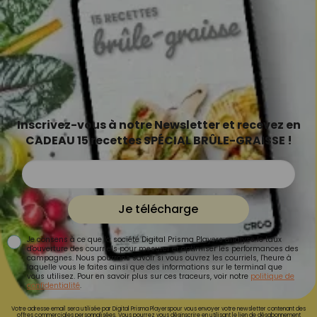
Inscrivez-vous à notre Newsletter et recevez en
CADEAU 15 recettes SPÉCIAL BRÛLE-GRAISSE !
Je télécharge
Je consens à ce que la société Digital Prisma Players analyse le taux
d'ouverture des courriels pour mesurer et optimiser les performances des
campagnes. Nous pourrons savoir si vous ouvrez les courriels, l'heure à
laquelle vous le faites ainsi que des informations sur le terminal que
vous utilisez. Pour en savoir plus sur ces traceurs, voir notre
politique de
confidentialité
.
Votre adresse email sera utilisée par Digital Prisma Playerspour vous envoyer votre newsletter contenant des
offres commerciales personnalisées. Vous pourrez vous désinscrire en utilisant le lien de désabonnement