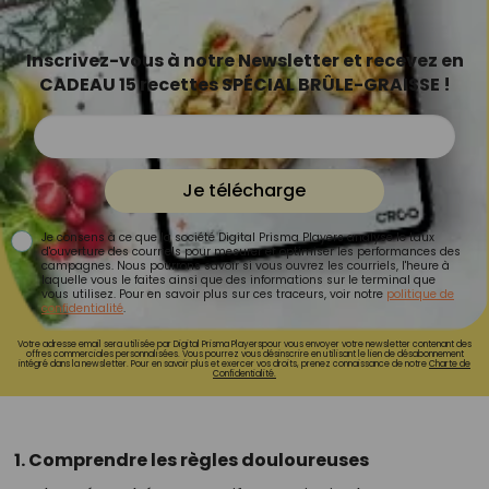
Inscrivez-vous à notre Newsletter et recevez en
CADEAU 15 recettes SPÉCIAL BRÛLE-GRAISSE !
Je télécharge
Je consens à ce que la société Digital Prisma Players analyse le taux
d'ouverture des courriels pour mesurer et optimiser les performances des
campagnes. Nous pourrons savoir si vous ouvrez les courriels, l'heure à
laquelle vous le faites ainsi que des informations sur le terminal que
vous utilisez. Pour en savoir plus sur ces traceurs, voir notre
politique de
confidentialité
.
Votre adresse email sera utilisée par Digital Prisma Playerspour vous envoyer votre newsletter contenant des
offres commerciales personnalisées. Vous pourrez vous désinscrire en utilisant le lien de désabonnement
intégré dans la newsletter. Pour en savoir plus et exercer vos droits, prenez connaissance de notre
Charte de
Confidentialité.
1. Comprendre les règles douloureuses