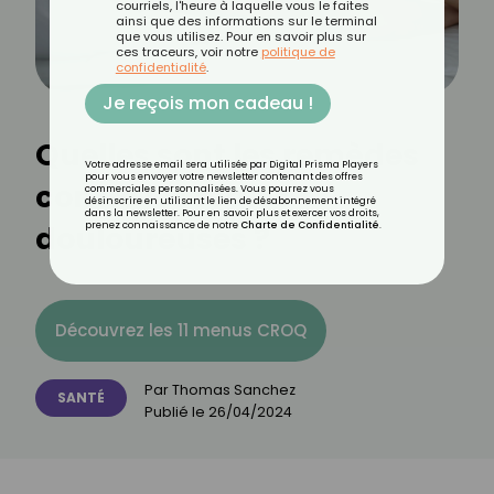
courriels, l'heure à laquelle vous le faites
ainsi que des informations sur le terminal
que vous utilisez. Pour en savoir plus sur
ces traceurs, voir notre
politique de
confidentialité
.
Je reçois mon cadeau !
Quelles sont les remèdes
Votre adresse email sera utilisée par Digital Prisma Players
pour vous envoyer votre newsletter contenant des offres
contre les règles
commerciales personnalisées. Vous pourrez vous
désinscrire en utilisant le lien de désabonnement intégré
dans la newsletter. Pour en savoir plus et exercer vos droits,
douloureuses ?
prenez connaissance de notre
Charte de Confidentialité
.
Découvrez les 11 menus CROQ
Par
Thomas Sanchez
SANTÉ
Publié le
26/04/2024