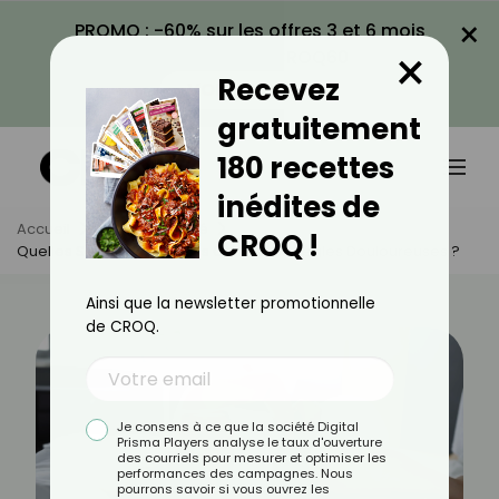
×
PROMO : -60% sur les offres 3 et 6 mois
×
avec le code CROQ60
Recevez
VOIR LA PROMO
gratuitement
180 recettes
inédites de
Accueil
Actus
Santé
CROQ !
Quelles Sont Les Remèdes Contre Les Règles Douloureuses ?
Ainsi que la newsletter promotionnelle
de CROQ.
Je consens à ce que la société Digital
Prisma Players analyse le taux d'ouverture
des courriels pour mesurer et optimiser les
performances des campagnes. Nous
pourrons savoir si vous ouvrez les