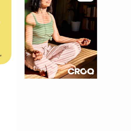
er
×
t 180
 CROQ
nnelle de