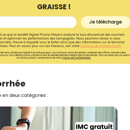
GRAISSE !
Je télécharge
à ce que la société Digital Prisma Players analyse le taux d'ouverture des courriels
r et optimiser les performances des campagnes. Nous pourrons savoir si vous
ourriels, l'heure à laquelle vous le faites ainsi que des informations sur le terminal
lisez. Pour en savoir plus sur ces traceurs, voir notre
politique de confidentialité
.
ail sera utilisée par Digital Prisma Playerspour vous envoyer votre newsletter contenant des offres commerciales
pourrez vous désinscrire en utilisant le lien de désabonnement intégré dans la newsletter. Pour en savoir plus et exerc
vos droits, prenez connaissance de notre
Charte de Confidentialité.
rrhée
Recevez gratuitemen
en deux catégories :
recettes inédites de
!
Ainsi que la newsletter promotio