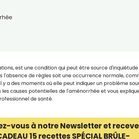
rhée
ions, est une condition qui peut être source d'inquiétude
s l'absence de règles soit une occurrence normale, co
l y a des moments où elle peut indiquer un problème sou
rs les causes potentielles de l'aménorrhée et vous expliqu
rofessionnel de santé.
ez-vous à notre Newsletter et receve
CADEAU 15 recettes SPÉCIAL BRÛLE-