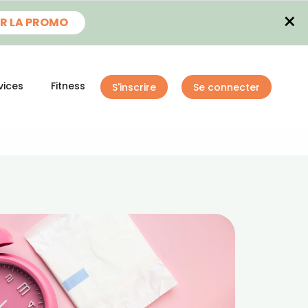
×
R LA PROMO
vices
Fitness
S'inscrire
Se connecter