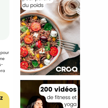
 pour
mme
s-
era
z