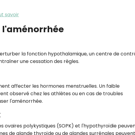
ut savoir
 l'aménorrhée
erturber la fonction hypothalamique, un centre de contr
ntraîner une cessation des règles.
ment affecter les hormones menstruelles. Un faible
ent observé chez les athlètes ou en cas de troubles
user l'aménorrhée.
x
es ovaires polykystiques (SOPK) et l'hypothyroïdie peuve
es de glande thyroïde ou de glandes surrénales peuven