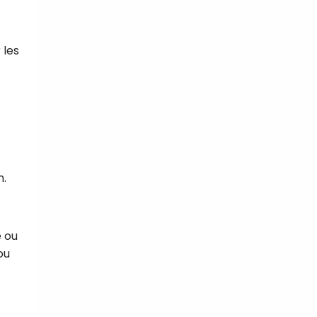
 les
n.
e ou
ou