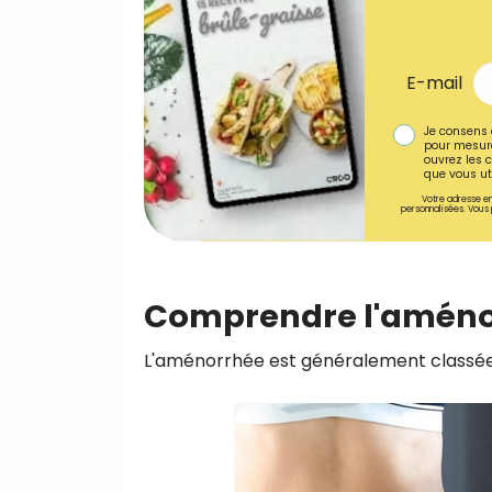
E-mail
Je consens 
pour mesure
ouvrez les c
que vous uti
Votre adresse em
personnalisées. Vous 
Comprendre l'améno
L'aménorrhée est généralement classée 