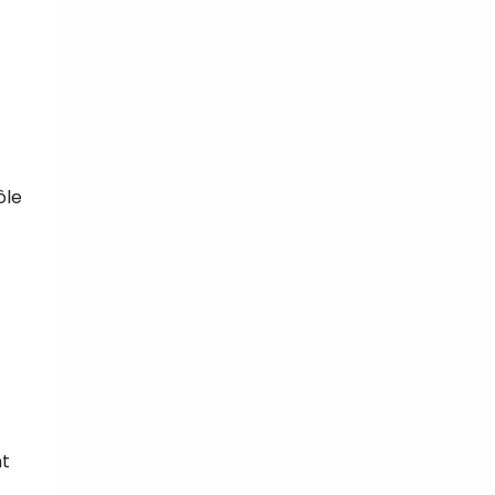
ôle
nt
t