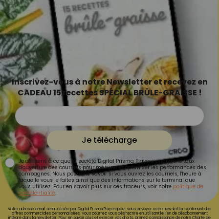
Inscrivez-vous à notre Newsletter et recevez en
CADEAU 15 recettes SPÉCIAL BRÛLE-GRAISSE !
Je télécharge
Je consens à ce que la société Digital Prisma Players analyse le taux
d'ouverture des courriels pour mesurer et optimiser les performances des
campagnes. Nous pourrons savoir si vous ouvrez les courriels, l'heure à
laquelle vous le faites ainsi que des informations sur le terminal que
vous utilisez. Pour en savoir plus sur ces traceurs, voir notre
politique de
confidentialité
.
Votre adresse email sera utilisée par Digital Prisma Playerspour vous envoyer votre newsletter contenant des
offres commerciales personnalisées. Vous pourrez vous désinscrire en utilisant le lien de désabonnement
intégré dans la newsletter. Pour en savoir plus et exercer vos droits, prenez connaissance de notre
Charte de