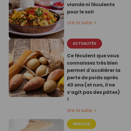
viande ni féculents
pour le soir
Lire la suite
ACTUALITÉS
Ce féculent que vous
connaissez très bien
permet d'accélérer la
perte de poids après
40 ans (et non, il ne
s’agit pas des pâtes)
!
Lire la suite
MINCEUR