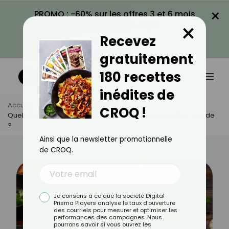
×
PROMO : -60% sur les offres 3 et 6 mois
×
avec le code CROQ60
Recevez
VOIR LA PROMO
gratuitement
180 recettes
inédites de
Accueil
Actus
Alimentation
CROQ !
Quels Sont Les Bons Féculents Pour Accompagner Une Viande
?
Ainsi que la newsletter promotionnelle
de CROQ.
Je consens à ce que la société Digital
Prisma Players analyse le taux d'ouverture
des courriels pour mesurer et optimiser les
performances des campagnes. Nous
pourrons savoir si vous ouvrez les