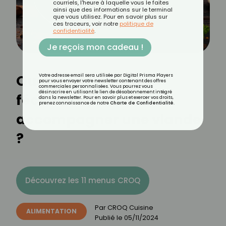
courriels, l'heure à laquelle vous le faites
ainsi que des informations sur le terminal
que vous utilisez. Pour en savoir plus sur
ces traceurs, voir notre
politique de
confidentialité
.
Je reçois mon cadeau !
Quels sont les bons
Votre adresse email sera utilisée par Digital Prisma Players
pour vous envoyer votre newsletter contenant des offres
commerciales personnalisées. Vous pourrez vous
désinscrire en utilisant le lien de désabonnement intégré
féculents pour
dans la newsletter. Pour en savoir plus et exercer vos droits,
prenez connaissance de notre
Charte de Confidentialité
.
accompagner une viande
?
Découvrez les 11 menus CROQ
Par
CROQ Cuisine
ALIMENTATION
Publié le
05/11/2024