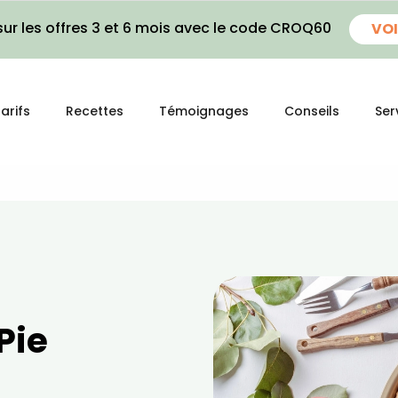
ur les offres 3 et 6 mois avec le code CROQ60
VOI
arifs
Recettes
Témoignages
Conseils
Ser
Pie