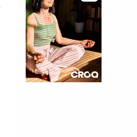
×
t 180
 CROQ
nnelle de