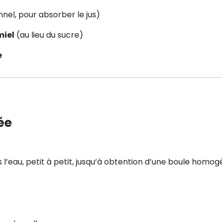
CROQ.
nel, pour absorber le jus)
miel
(au lieu du sucre)
e
Je consens à ce que la société Digi
Prisma Players analyse le taux d'ou
des courriels pour mesurer et optim
performances des campagnes. No
pourrons savoir si vous ouvrez les co
l'heure à laquelle vous le faites ains
des informations sur le terminal qu
utilisez. Pour en savoir plus sur ces 
ée
voir notre
politique de confidentialit
Je reçois mon cadeau !
s l’eau, petit à petit, jusqu’à obtention d’une boule homog
Votre adresse email sera utilisée par Digital Prisma Playe
envoyer votre newsletter contenant des offres commercial
personnalisées. Vous pourrez vous désinscrire en utilisan
désabonnement intégré dans la newsletter. Pour en savoi
exercer vos droits, prenez connaissance de notre
Charte 
Confidentialité
.