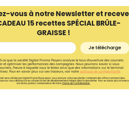
ez-vous à notre Newsletter et receve
CADEAU 15 recettes SPÉCIAL BRÛLE-
GRAISSE !
Je télécharge
à ce que la société Digital Prisma Players analyse le taux d'ouverture des courriels
r et optimiser les performances des campagnes. Nous pourrons savoir si vous
ourriels, l'heure à laquelle vous le faites ainsi que des informations sur le terminal
lisez. Pour en savoir plus sur ces traceurs, voir notre
politique de confidentialité
.
ail sera utilisée par Digital Prisma Playerspour vous envoyer votre newsletter contenant des offres commerciales
pourrez vous désinscrire en utilisant le lien de désabonnement intégré dans la newsletter. Pour en savoir plus et exerc
vos droits, prenez connaissance de notre
Charte de Confidentialité.