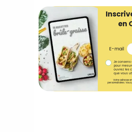
Inscriv
en 
E-mail
Je consens 
pour mesure
ouvrez les c
que vous uti
Votre adresse em
personnalisées. Vous 