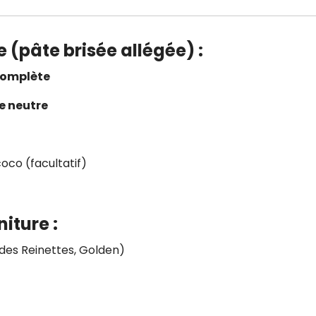
e (pâte brisée allégée)
:
complète
e neutre
oco (facultatif)
niture
:
Recevez gratuitemen
 des Reinettes, Golden)
recettes inédites de
!
Ainsi que la newsletter promotio