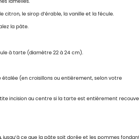
es lamelles.
citron, le sirop d’érable, la vanille et la fécule.
lez la pâte.
oule à tarte (diamètre 22 à 24 cm).
 étalée (en croisillons ou entièrement, selon votre
tite incision au centre si la tarte est entièrement recouve
s
, jusqu’à ce que la pâte soit dorée et les pommes fondan