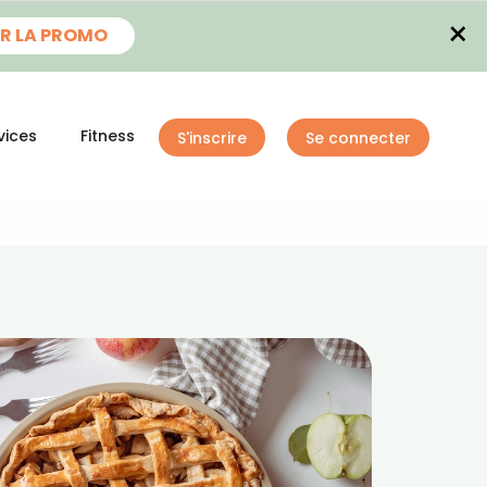
×
R LA PROMO
vices
Fitness
S'inscrire
Se connecter