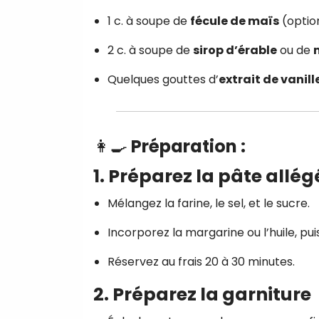
1 c. à soupe de
fécule de maïs
(option
2 c. à soupe de
sirop d’érable
ou de
Quelques gouttes d’
extrait de vanill
👩‍🍳
Préparation
:
1.
Préparez la pâte allég
Mélangez la farine, le sel, et le sucre.
Incorporez la margarine ou l’huile, pui
Réservez au frais 20 à 30 minutes.
2.
Préparez la garniture