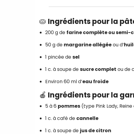
🥧
Ingrédients pour la pât
200 g de
farine complète ou semi-
50 g de
margarine allégée
ou d’
huil
1 pincée de
sel
1 c. à soupe de
sucre complet
ou de c
Environ 60 ml d’
eau froide
🍎
Ingrédients pour la gar
5 à 6
pommes
(type Pink Lady, Reine
1 c. à café de
cannelle
1 c. à soupe de
jus de citron