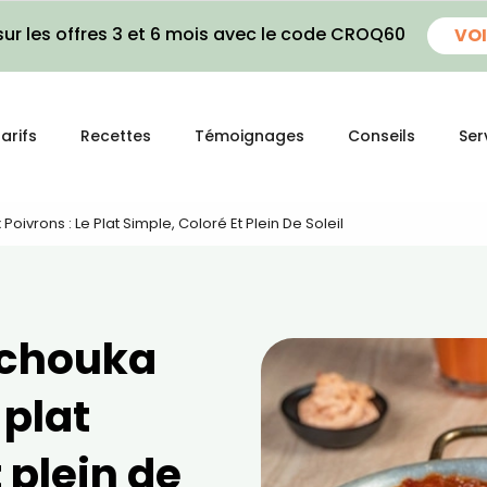
ur les offres 3 et 6 mois avec le code CROQ60
VOI
arifs
Recettes
Témoignages
Conseils
Ser
ivrons : Le Plat Simple, Coloré Et Plein De Soleil
kchouka
 plat
 plein de