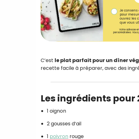
Je consens 
pour mesure
ouvrez les c
que vous uti
Votre adresse em
personnalisées. Vous 
C’est
le plat parfait pour un dîner vé
recette facile à préparer, avec des ingr
Les ingrédients pour 
1 oignon
2 gousses d’ail
1
poivron
rouge