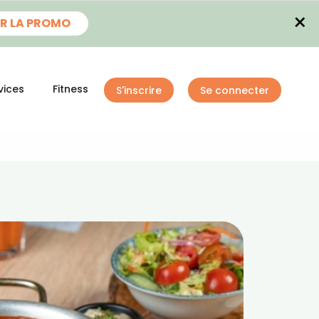
×
R LA PROMO
vices
Fitness
S'inscrire
Se connecter