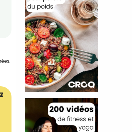
mées,
z