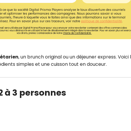
à ce que la société Digital Prisma Players analyse le taux d'ouverture des courriels
r et optimiser les performances des campagnes. Nous pourrons savoir si vous
ourriels, l'heure à laquelle vous le faites ainsi que des informations sur le terminal
lisez. Pour en savoir plus sur ces traceurs, voir notre
politique de confidentialité
.
ail sera utilisée par Digital Prisma Playerspour vous envoyer votre newsletter contenant des offres commerciales
pourrez vous désinscrire en utilisant le lien de désabonnement intégré dans la newsletter. Pour en savoir plus et exerc
vos droits, prenez connaissance de notre
Charte de Confidentialité.
gétarien
, un brunch original ou un déjeuner express. Voici 
édients simples et une cuisson tout en douceur.
2 à 3 personnes
Recevez gratuitemen
recettes inédites de
!
Ainsi que la newsletter promotio