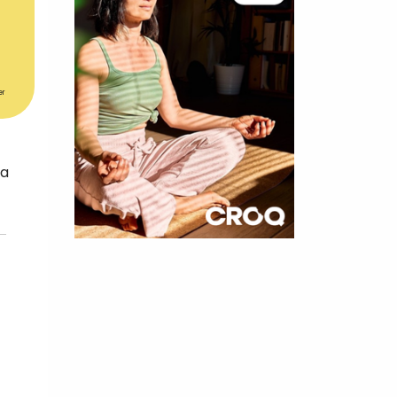
er
la
×
t 180
 CROQ
nnelle de