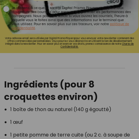
Je consens à ce que la société Digital Prisma Players analyse le taux
d'ouverture des courriels pour mesurer et optimiser les performances des
campagnes. Nous pourrons savoir si vous ouvrez les courriels, l'heure à
laquelle vous le faites ainsi que des informations sur le terminal que
vous utilisez. Pour en savoir plus sur ces traceurs, voir notre
politique de
confidentialité
.
Votre adresse email sera utilisée par Digital Prisma Playerspour vous envoyer votre newsletter contenant des
offres commerciales personnalisées. Vous pourrez vous désinscrire en utilisant le lien de désabonnement
intégré dans la newsletter. Pour en savoir plus et exercer vos droits, prenez connaissance de notre
Charte de
Confidentialité.
Ingrédients (pour 8
croquettes environ)
1 boîte de thon au naturel (140 g égoutté)
1 œuf
1 petite pomme de terre cuite (ou 2 c. à soupe de