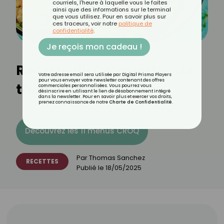
courriels, l'heure à laquelle vous le faites
ainsi que des informations sur le terminal
que vous utilisez. Pour en savoir plus sur
ces traceurs, voir notre
politique de
confidentialité
.
Je reçois mon cadeau !
Recette de Croquettes de
Votre adresse email sera utilisée par Digital Prisma Players
pour vous envoyer votre newsletter contenant des offres
thon légères
commerciales personnalisées. Vous pourrez vous
désinscrire en utilisant le lien de désabonnement intégré
dans la newsletter. Pour en savoir plus et exercer vos droits,
prenez connaissance de notre
Charte de Confidentialité
.
Découvrez les 11 menus CROQ
Par
Thomas Sanchez
RECETTES
Publié le
18/05/2025