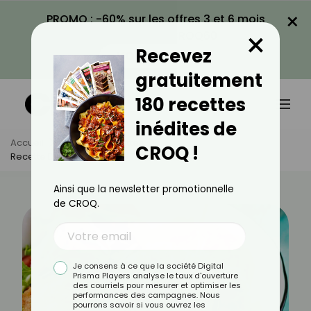
×
PROMO : -60% sur les offres 3 et 6 mois
×
avec le code CROQ60
Recevez
VOIR LA PROMO
gratuitement
180 recettes
inédites de
Accueil
Actus
Recettes
CROQ !
Recette De Croquettes De Thon Légères
Ainsi que la newsletter promotionnelle
de CROQ.
Je consens à ce que la société Digital
Prisma Players analyse le taux d'ouverture
des courriels pour mesurer et optimiser les
performances des campagnes. Nous
pourrons savoir si vous ouvrez les