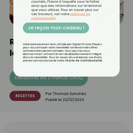
courriels, l'heure à laquelle vous le faites
ainsi que des informations sur le terminal
que vous utilisez. Pour en savoir plus sur
ces traceurs, voir notre
politique de
confidentialité
.
Je reçois mon cadeau !
Recette de croquettes
Votre adresse email sera utilisée par Digital Prisma Players
pour vous envoyer votre newsletter contenant des offres
légères aux champignons
commerciales personnalisées. Vous pourrez vous
désinscrire en utilisant le lien de désabonnement intégré
dans la newsletter. Pour en savoir plus et exercer vos droits,
prenez connaissance de notre
Charte de Confidentialité
.
Découvrez les 11 menus CROQ
Par
Thomas Sanchez
RECETTES
Publié le
22/12/2024