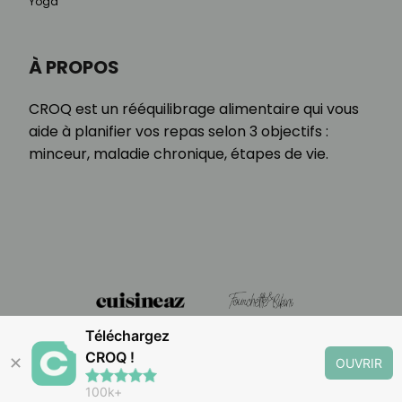
Yoga
À PROPOS
CROQ est un rééquilibrage alimentaire qui vous
aide à planifier vos repas selon 3 objectifs :
minceur, maladie chronique, étapes de vie.
Téléchargez
CROQ !
✕
OUVRIR
100k+