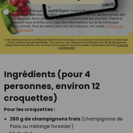
Je consens à ce que la société Digital Prisma Players analyse le taux
d'ouverture des courriels pour mesurer et optimiser les performances des
campagnes. Nous pourrons savoir si vous ouvrez les courriels, l'heure à
laquelle vous le faites ainsi que des informations sur le terminal que
vous utilisez. Pour en savoir plus sur ces traceurs, voir notre
politique de
confidentialité
.
Votre adresse email sera utilisée par Digital Prisma Playerspour vous envoyer votre newsletter contenant des
offres commerciales personnalisées. Vous pourrez vous désinscrire en utilisant le lien de désabonnement
intégré dans la newsletter. Pour en savoir plus et exercer vos droits, prenez connaissance de notre
Charte de
Confidentialité.
Ingrédients (pour 4
personnes, environ 12
croquettes)
Pour les croquettes :
250 g de champignons frais
(champignons de
Paris ou mélange forestier)