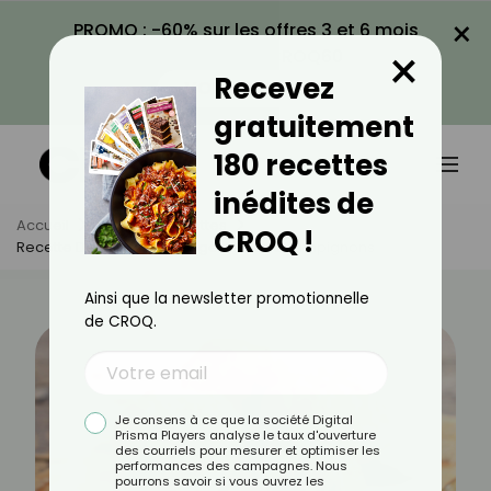
×
PROMO : -60% sur les offres 3 et 6 mois
×
avec le code CROQ60
Recevez
VOIR LA PROMO
gratuitement
180 recettes
inédites de
Accueil
Actus
Recettes
CROQ !
Recette De Croquettes Légères Aux Champignons
Ainsi que la newsletter promotionnelle
de CROQ.
Je consens à ce que la société Digital
Prisma Players analyse le taux d'ouverture
des courriels pour mesurer et optimiser les
performances des campagnes. Nous
pourrons savoir si vous ouvrez les