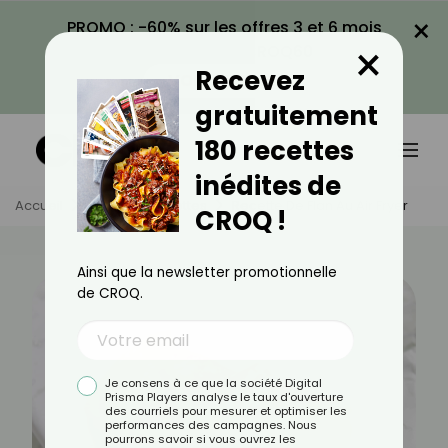
×
PROMO : -60% sur les offres 3 et 6 mois
×
avec le code CROQ60
Recevez
VOIR LA PROMO
gratuitement
180 recettes
inédites de
Accueil
Actus
Recettes
Recette De Flan Au Air Fryer
CROQ !
Ainsi que la newsletter promotionnelle
de CROQ.
Je consens à ce que la société Digital
Prisma Players analyse le taux d'ouverture
des courriels pour mesurer et optimiser les
performances des campagnes. Nous
pourrons savoir si vous ouvrez les