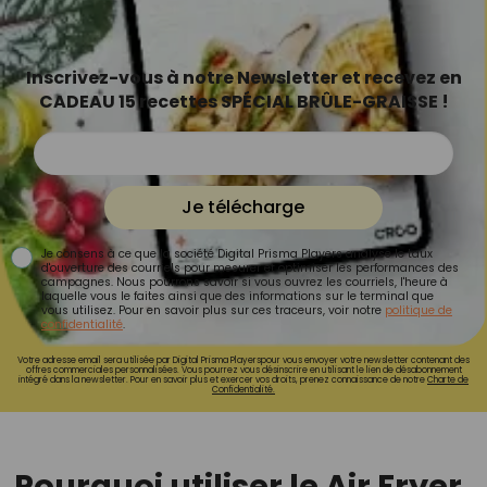
Inscrivez-vous à notre Newsletter et recevez en
CADEAU 15 recettes SPÉCIAL BRÛLE-GRAISSE !
Je télécharge
Je consens à ce que la société Digital Prisma Players analyse le taux
d'ouverture des courriels pour mesurer et optimiser les performances des
campagnes. Nous pourrons savoir si vous ouvrez les courriels, l'heure à
laquelle vous le faites ainsi que des informations sur le terminal que
vous utilisez. Pour en savoir plus sur ces traceurs, voir notre
politique de
confidentialité
.
Votre adresse email sera utilisée par Digital Prisma Playerspour vous envoyer votre newsletter contenant des
offres commerciales personnalisées. Vous pourrez vous désinscrire en utilisant le lien de désabonnement
intégré dans la newsletter. Pour en savoir plus et exercer vos droits, prenez connaissance de notre
Charte de
Confidentialité.
Pourquoi utiliser le Air Fryer