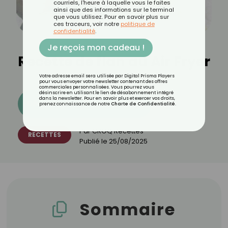
courriels, l'heure à laquelle vous le faites
ainsi que des informations sur le terminal
que vous utilisez. Pour en savoir plus sur
ces traceurs, voir notre
politique de
confidentialité
.
Je reçois mon cadeau !
Recette de flan au Air Fryer
Votre adresse email sera utilisée par Digital Prisma Players
pour vous envoyer votre newsletter contenant des offres
commerciales personnalisées. Vous pourrez vous
désinscrire en utilisant le lien de désabonnement intégré
dans la newsletter. Pour en savoir plus et exercer vos droits,
Découvrez les 11 menus CROQ
prenez connaissance de notre
Charte de Confidentialité
.
Par
CROQ Recettes
RECETTES
Publié le
25/08/2025
Sommaire