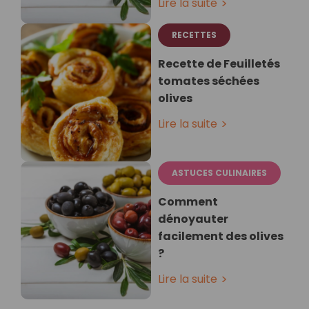
Lire la suite
RECETTES
Recette de Feuilletés
tomates séchées
olives
Lire la suite
ASTUCES CULINAIRES
Comment
dénoyauter
facilement des olives
?
Lire la suite