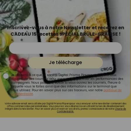
Inscrivez-vous à notre Newsletter et recevez en
CADEAU 15 recettes SPÉCIAL BRÛLE-GRAISSE !
Je télécharge
Je consens à ce que la société Digital Prisma Players analyse le taux
d'ouverture des courriels pour mesurer et optimiser les performances des
campagnes. Nous pourrons savoir si vous ouvrez les courriels, l'heure à
laquelle vous le faites ainsi que des informations sur le terminal que
vous utilisez. Pour en savoir plus sur ces traceurs, voir notre
politique de
confidentialité
.
Votre adresse email sera utilisée par Digital Prisma Playerspour vous envoyer votre newsletter contenant des
offres commerciales personnalisées. Vous pourrez vous désinscrire en utilisant le lien de désabonnement
intégré dans la newsletter. Pour en savoir plus et exercer vos droits, prenez connaissance de notre
Charte de
Confidentialité.