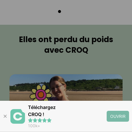
Elles ont perdu du poids
avec CROQ
Téléchargez
CROQ !
✕
OUVRIR
100k+