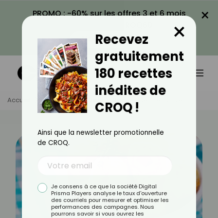
×
PROMO : -60% sur les offres 3 et 6 mois
×
avec le code CROQ60
Recevez
VOIR LA PROMO
gratuitement
180 recettes
inédites de
Accueil
Actus
Recettes
Recette De Fried Olives
CROQ !
Ainsi que la newsletter promotionnelle
de CROQ.
Je consens à ce que la société Digital
Prisma Players analyse le taux d'ouverture
des courriels pour mesurer et optimiser les
performances des campagnes. Nous
pourrons savoir si vous ouvrez les