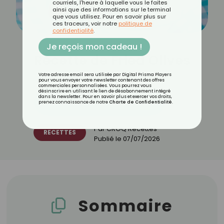
courriels, l'heure à laquelle vous le faites
ainsi que des informations sur le terminal
que vous utilisez. Pour en savoir plus sur
ces traceurs, voir notre
politique de
confidentialité
.
Je reçois mon cadeau !
Recette de Fried Olives
Votre adresse email sera utilisée par Digital Prisma Players
pour vous envoyer votre newsletter contenant des offres
commerciales personnalisées. Vous pourrez vous
désinscrire en utilisant le lien de désabonnement intégré
dans la newsletter. Pour en savoir plus et exercer vos droits,
Découvrez les 11 menus CROQ
prenez connaissance de notre
Charte de Confidentialité
.
Par
CROQ Recettes
RECETTES
Publié le
07/07/2026
Sommaire