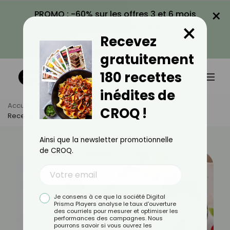
×
PROMO : -60% sur les offres 3 et 6 mois
×
avec le code CROQ60
Recevez
VOIR LA PROMO
gratuitement
180 recettes
inédites de
Accueil
Actus
Recettes
CROQ !
Recette De Glace Légère Au Chocolat Blanc
Ainsi que la newsletter promotionnelle
de CROQ.
Je consens à ce que la société Digital
Prisma Players analyse le taux d'ouverture
des courriels pour mesurer et optimiser les
performances des campagnes. Nous
pourrons savoir si vous ouvrez les