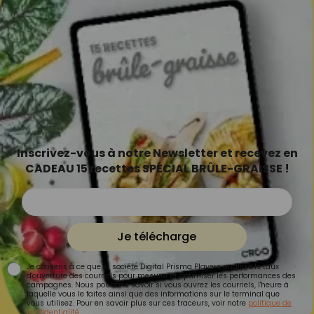
Inscrivez-vous à notre Newsletter et recevez en
CADEAU 15 recettes SPÉCIAL BRÛLE-GRAISSE !
Je télécharge
Je consens à ce que la société Digital Prisma Players analyse le taux
d'ouverture des courriels pour mesurer et optimiser les performances des
campagnes. Nous pourrons savoir si vous ouvrez les courriels, l'heure à
laquelle vous le faites ainsi que des informations sur le terminal que
vous utilisez. Pour en savoir plus sur ces traceurs, voir notre
politique de
confidentialité
.