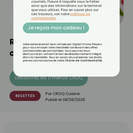
courriels, l'heure à laquelle vous le faites
ainsi que des informations sur le terminal
que vous utilisez. Pour en savoir plus sur
ces traceurs, voir notre
politique de
confidentialité
.
Je reçois mon cadeau !
Recette de glace légère au
Votre adresse email sera utilisée par Digital Prisma Players
pour vous envoyer votre newsletter contenant des offres
chocolat blanc
commerciales personnalisées. Vous pourrez vous
désinscrire en utilisant le lien de désabonnement intégré
dans la newsletter. Pour en savoir plus et exercer vos droits,
prenez connaissance de notre
Charte de Confidentialité
.
Découvrez les 11 menus CROQ
Par
CROQ Cuisine
RECETTES
Publié le
08/06/2025