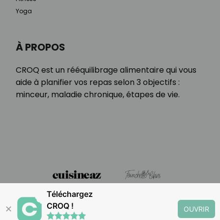
Yoga
À PROPOS
CROQ est un rééquilibrage alimentaire qui vous
aide à planifier vos repas selon 3 objectifs :
minceur, maladie chronique, étapes de vie.
Téléchargez
CROQ !
✕
OUVRIR