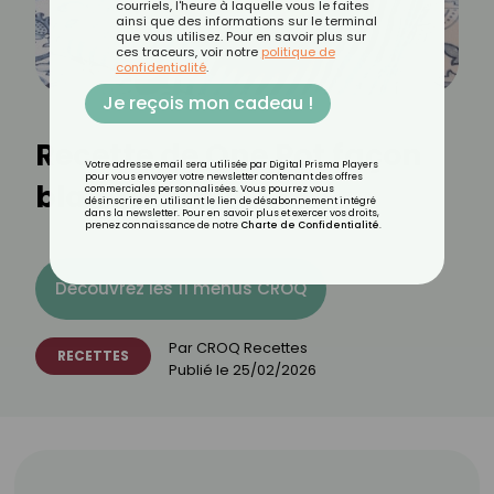
courriels, l'heure à laquelle vous le faites
ainsi que des informations sur le terminal
que vous utilisez. Pour en savoir plus sur
ces traceurs, voir notre
politique de
confidentialité
.
Je reçois mon cadeau !
Recette de One Pot façon
Votre adresse email sera utilisée par Digital Prisma Players
pour vous envoyer votre newsletter contenant des offres
blanquette
commerciales personnalisées. Vous pourrez vous
désinscrire en utilisant le lien de désabonnement intégré
dans la newsletter. Pour en savoir plus et exercer vos droits,
prenez connaissance de notre
Charte de Confidentialité
.
Découvrez les 11 menus CROQ
Par
CROQ Recettes
RECETTES
Publié le
25/02/2026