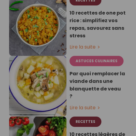
RECETTES
10 recettes de one pot
rice : simplifiez vos
repas, savourez sans
stress
Lire la suite
ASTUCES CULINAIRES
Par quoi remplacer la
viande dans une
blanquette de veau
?
Lire la suite
RECETTES
10 recettes légères de