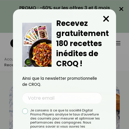
×
PROMO : -60% sur les offres 3 et 6 mois
×
avec le code CROQ60
Recevez
VOIR LA PROMO
gratuitement
180 recettes
inédites de
Accueil
Actus
Recettes
CROQ !
Recette De One Pot Façon Blanquette
Ainsi que la newsletter promotionnelle
de CROQ.
Je consens à ce que la société Digital
Prisma Players analyse le taux d'ouverture
des courriels pour mesurer et optimiser les
performances des campagnes. Nous
pourrons savoir si vous ouvrez les