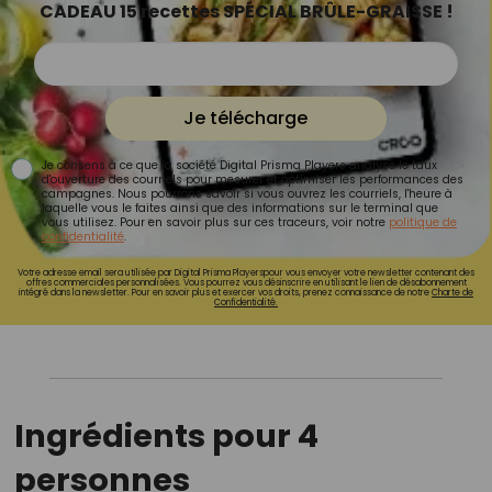
CADEAU 15 recettes SPÉCIAL BRÛLE-GRAISSE !
Je télécharge
Je consens à ce que la société Digital Prisma Players analyse le taux
d'ouverture des courriels pour mesurer et optimiser les performances des
campagnes. Nous pourrons savoir si vous ouvrez les courriels, l'heure à
laquelle vous le faites ainsi que des informations sur le terminal que
vous utilisez. Pour en savoir plus sur ces traceurs, voir notre
politique de
confidentialité
.
Votre adresse email sera utilisée par Digital Prisma Playerspour vous envoyer votre newsletter contenant des
offres commerciales personnalisées. Vous pourrez vous désinscrire en utilisant le lien de désabonnement
intégré dans la newsletter. Pour en savoir plus et exercer vos droits, prenez connaissance de notre
Charte de
Confidentialité.
Ingrédients pour 4
personnes