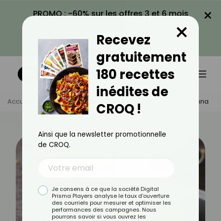
×
PROMO : -60% sur les offres 3 et 6 mois
×
avec le code CROQ60
Recevez
VOIR LA PROMO
gratuitement
180 recettes
inédites de
Accueil
Actus
Recettes
Recette De Torta Della Nonna
CROQ !
Ainsi que la newsletter promotionnelle
de CROQ.
Je consens à ce que la société Digital
Prisma Players analyse le taux d'ouverture
des courriels pour mesurer et optimiser les
performances des campagnes. Nous
pourrons savoir si vous ouvrez les