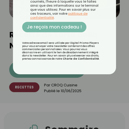
courriels, l'heure à laquelle vous le faites
ainsi que des informations sur le terminal
que vous utilisez. Pour en savoir plus sur
ces traceurs, voir notre
politique de
confidentialité
.
Je reçois mon cadeau !
Recette de Torta della
Nonna
Votre adresse email sera utilisée par Digital Prisma Players
pour vous envoyer votre newsletter contenant des offres
commerciales personnalisées. Vous pourrez vous
désinscrire en utilisant le lien de désabonnement intégré
dans la newsletter. Pour en savoir plus et exercer vos droits,
prenez connaissance de notre
Charte de Confidentialité
.
Découvrez les 11 menus CROQ
Par
CROQ Cuisine
RECETTES
Publié le
10/06/2025