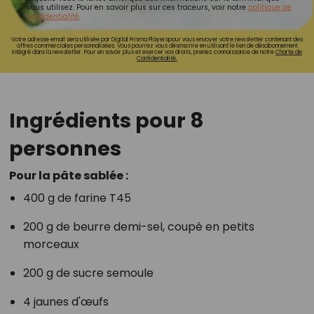
vous utilisez. Pour en savoir plus sur ces traceurs, voir notre
politique de
confidentialité
.
Votre adresse email sera utilisée par Digital Prisma Playerspour vous envoyer votre newsletter contenant des
offres commerciales personnalisées. Vous pourrez vous désinscrire en utilisant le lien de désabonnement
intégré dans la newsletter. Pour en savoir plus et exercer vos droits, prenez connaissance de notre
Charte de
Confidentialité.
Ingrédients pour 8
personnes
Pour la pâte sablée :
400 g de farine T45
200 g de beurre demi-sel, coupé en petits
morceaux
200 g de sucre semoule
4 jaunes d'œufs