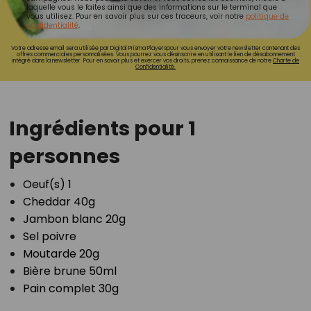
laquelle vous le faites ainsi que des informations sur le terminal que
vous utilisez. Pour en savoir plus sur ces traceurs, voir notre
politique de
confidentialité
.
Votre adresse email sera utilisée par Digital Prisma Playerspour vous envoyer votre newsletter contenant des
offres commerciales personnalisées. Vous pourrez vous désinscrire en utilisant le lien de désabonnement
intégré dans la newsletter. Pour en savoir plus et exercer vos droits, prenez connaissance de notre
Charte de
Confidentialité.
⁣Ingrédients pour 1
personnes
Oeuf(s) 1⁣
Cheddar 40g⁣
Jambon blanc 20g⁣
Sel poivre⁣
Moutarde 20g⁣
Bière brune 50ml⁣
Pain complet 30g⁣