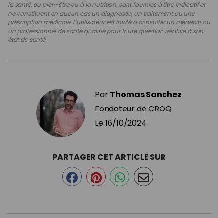
la santé, au bien-être ou à la nutrition, sont fournies à titre indicatif et
ne constituent en aucun cas un diagnostic, un traitement ou une
prescription médicale. L'utilisateur est invité à consulter un médecin ou
un professionnel de santé qualifié pour toute question relative à son
état de santé.
Par
Thomas Sanchez
Fondateur de CROQ
Le
16/10/2024
PARTAGER CET ARTICLE SUR