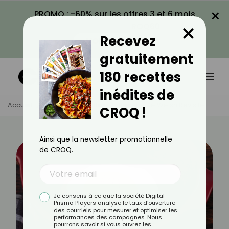
×
PROMO : -60% sur les offres 3 et 6 mois
×
avec le code CROQ60
Recevez
VOIR LA PROMO
gratuitement
180 recettes
inédites de
Accueil
Actus
Recettes
Recette De Welsh Revisité
CROQ !
Ainsi que la newsletter promotionnelle
de CROQ.
Je consens à ce que la société Digital
Prisma Players analyse le taux d'ouverture
des courriels pour mesurer et optimiser les
performances des campagnes. Nous
pourrons savoir si vous ouvrez les