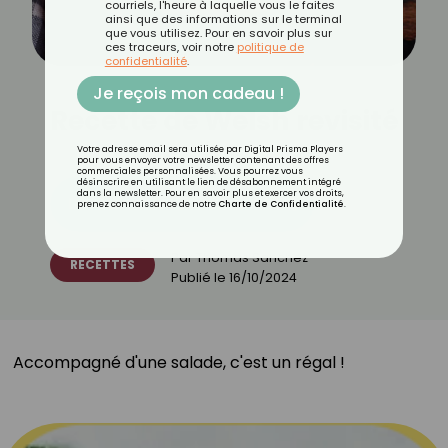
courriels, l'heure à laquelle vous le faites
ainsi que des informations sur le terminal
que vous utilisez. Pour en savoir plus sur
ces traceurs, voir notre
politique de
confidentialité
.
Je reçois mon cadeau !
Recette de Welsh revisité
Votre adresse email sera utilisée par Digital Prisma Players
pour vous envoyer votre newsletter contenant des offres
commerciales personnalisées. Vous pourrez vous
désinscrire en utilisant le lien de désabonnement intégré
dans la newsletter. Pour en savoir plus et exercer vos droits,
Découvrez les 11 menus CROQ
prenez connaissance de notre
Charte de Confidentialité
.
Par
Thomas Sanchez
RECETTES
Publié le
16/10/2024
Accompagné d'une salade, c'est un régal !⁣