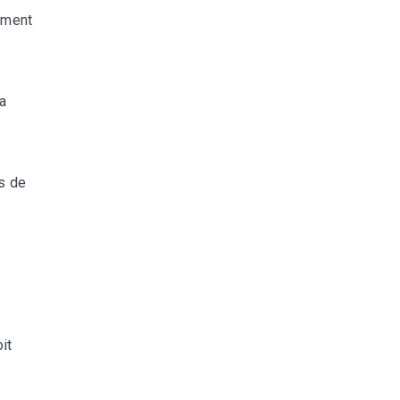
lement
a
s de
it