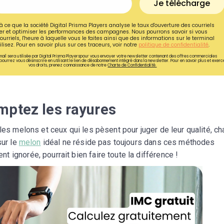
Je télécharge
à ce que la société Digital Prisma Players analyse le taux d'ouverture des courriels
r et optimiser les performances des campagnes. Nous pourrons savoir si vous
ourriels, l'heure à laquelle vous le faites ainsi que des informations sur le terminal
lisez. Pour en savoir plus sur ces traceurs, voir notre
politique de confidentialité
.
ail sera utilisée par Digital Prisma Playerspour vous envoyer votre newsletter contenant des offres commerciales
pourrez vous désinscrire en utilisant le lien de désabonnement intégré dans la newsletter. Pour en savoir plus et exerc
vos droits, prenez connaissance de notre
Charte de Confidentialité.
mptez les rayures
les melons et ceux qui les pèsent pour juger de leur qualité, c
sur le
melon
idéal ne réside pas toujours dans ces méthodes
 ignorée, pourrait bien faire toute la différence !
Recevez gratuitemen
de nos meilleures re
spécial diabète !
Ainsi que la newsletter promotio