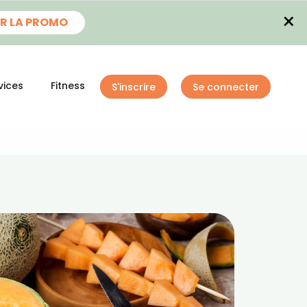
×
R LA PROMO
vices
Fitness
S'inscrire
Se connecter