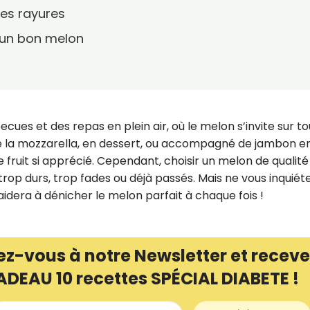
es rayures
r un bon melon
becues et des repas en plein air, où le melon s’invite sur t
de la mozzarella, en dessert, ou accompagné de jambon e
ce fruit si apprécié. Cependant, choisir un melon de qualit
 trop durs, trop fades ou déjà passés. Mais ne vous inquiét
aidera à dénicher le melon parfait à chaque fois !
ez-vous à notre Newsletter et receve
ADEAU 10 recettes SPÉCIAL DIABETE !