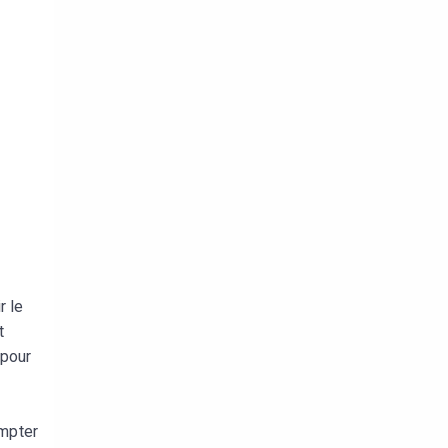
r le
t
 pour
ompter