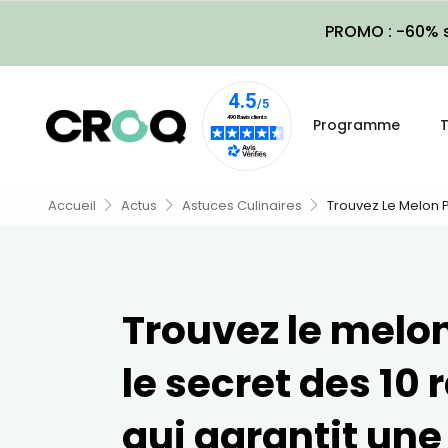
PROMO : -60% s
Programme
T
Accueil
Actus
Astuces Culinaires
Trouvez Le Melon P
Trouvez le melon
le secret des 10
qui garantit une