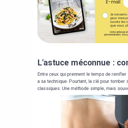
E-mail
Je consens 
pour mesure
ouvrez les c
que vous uti
Votre adresse em
personnalisées. Vous 
L’astuce méconnue : co
Entre ceux qui prennent le temps de renifler 
a sa technique. Pourtant, la clé pour tomber 
classiques. Une méthode simple, mais souvent