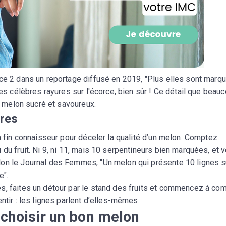
CROQ.
Je consens à ce que la société Digi
Prisma Players analyse le taux d'ou
des courriels pour mesurer et optim
nce 2 dans un reportage diffusé en 2019, "Plus elles sont marq
performances des campagnes. No
Des célèbres rayures sur l'écorce, bien sûr ! Ce détail que beau
pourrons savoir si vous ouvrez les co
l'heure à laquelle vous le faites ains
un melon sucré et savoureux.
des informations sur le terminal qu
ures
utilisez. Pour en savoir plus sur ces 
voir notre
politique de confidentialit
un fin connaisseur pour déceler la qualité d’un melon. Comptez
Je reçois mon cadeau !
 du fruit. Ni 9, ni 11, mais 10 serpentineurs bien marquées, et 
lon le Journal des Femmes, "Un melon qui présente 10 lignes s
e".
Votre adresse email sera utilisée par Digital Prisma Playe
envoyer votre newsletter contenant des offres commercial
s, faites un détour par le stand des fruits et commencez à co
personnalisées. Vous pourrez vous désinscrire en utilisan
désabonnement intégré dans la newsletter. Pour en savoi
ntir : les lignes parlent d’elles-mêmes.
exercer vos droits, prenez connaissance de notre
Charte 
Confidentialité
.
 choisir un bon melon