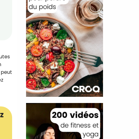
outes
n
é peut
ez
z