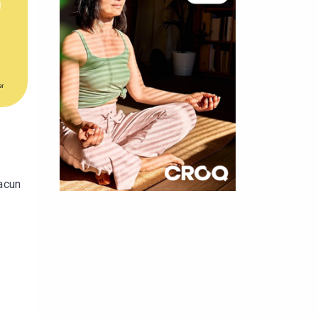
er
hacun
×
t 10
cettes
nnelle de