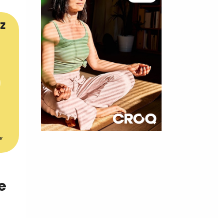
z
×
er
t 180
 CROQ
e
nnelle de