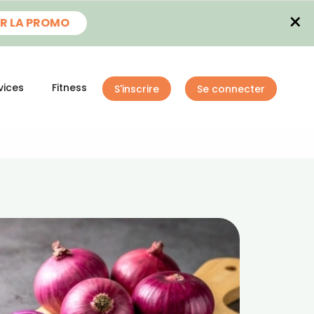
×
R LA PROMO
vices
Fitness
S'inscrire
Se connecter