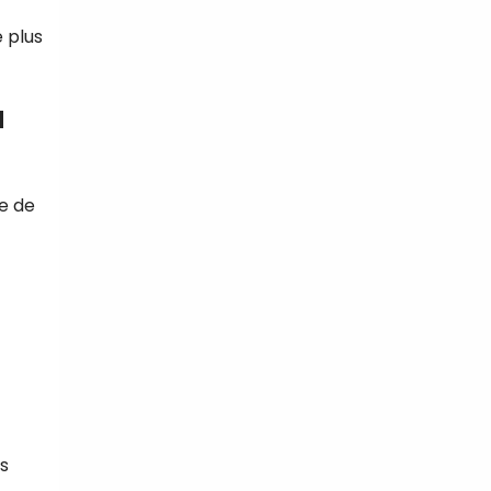
e plus
a
ie de
os