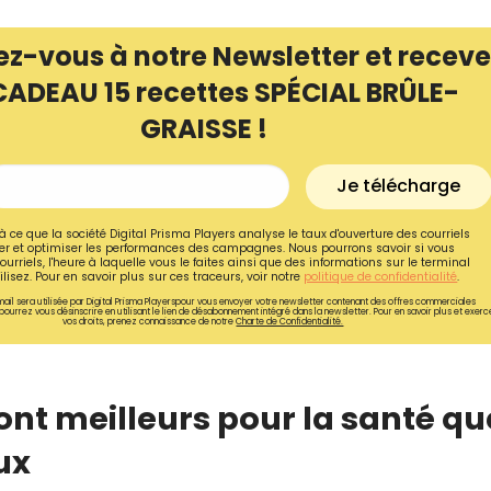
ez-vous à notre Newsletter et receve
CADEAU 15 recettes SPÉCIAL BRÛLE-
GRAISSE !
Je télécharge
à ce que la société Digital Prisma Players analyse le taux d'ouverture des courriels
r et optimiser les performances des campagnes. Nous pourrons savoir si vous
ourriels, l'heure à laquelle vous le faites ainsi que des informations sur le terminal
lisez. Pour en savoir plus sur ces traceurs, voir notre
politique de confidentialité
.
ail sera utilisée par Digital Prisma Playerspour vous envoyer votre newsletter contenant des offres commerciales
pourrez vous désinscrire en utilisant le lien de désabonnement intégré dans la newsletter. Pour en savoir plus et exerc
vos droits, prenez connaissance de notre
Charte de Confidentialité.
Recevez gratuitemen
recettes inédites de
ont meilleurs pour la santé qu
!
aux
Ainsi que la newsletter promotio