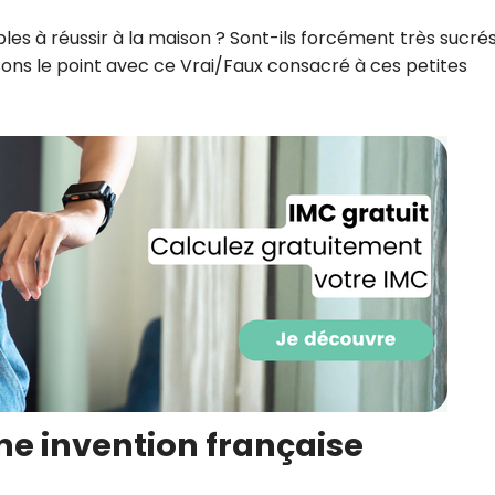
CROQ.
les à réussir à la maison ? Sont-ils forcément très sucrés
sons le point avec ce Vrai/Faux consacré à ces petites
Je consens à ce que la société Digi
Prisma Players analyse le taux d'ou
des courriels pour mesurer et optim
performances des campagnes. No
pourrons savoir si vous ouvrez les co
l'heure à laquelle vous le faites ains
des informations sur le terminal qu
utilisez. Pour en savoir plus sur ces 
voir notre
politique de confidentialit
Je reçois mon cadeau !
Votre adresse email sera utilisée par Digital Prisma Playe
envoyer votre newsletter contenant des offres commercial
personnalisées. Vous pourrez vous désinscrire en utilisan
désabonnement intégré dans la newsletter. Pour en savoi
e invention française
exercer vos droits, prenez connaissance de notre
Charte 
Confidentialité
.