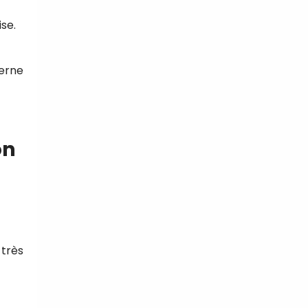
se.
derne
on
 très