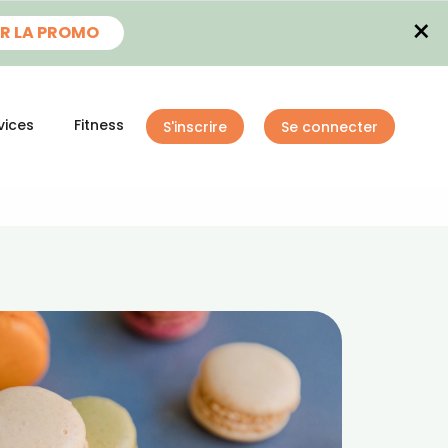
×
R LA PROMO
vices
Fitness
S'inscrire
Se connecter