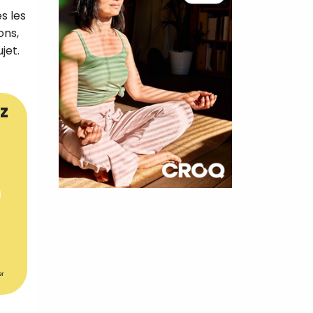
s les
ons,
jet.
z
×
t 180
 CROQ
er
nnelle de