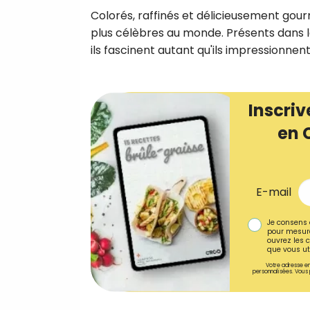
Colorés, raffinés et délicieusement gour
plus célèbres au monde. Présents dans l
ils fascinent autant qu'ils impressionnen
Inscriv
en 
E-mail
Je consens 
pour mesure
ouvrez les c
que vous uti
Votre adresse em
personnalisées. Vous 