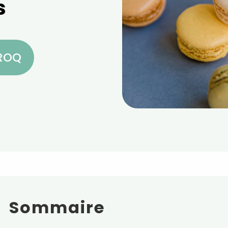
s
CROQ
Sommaire