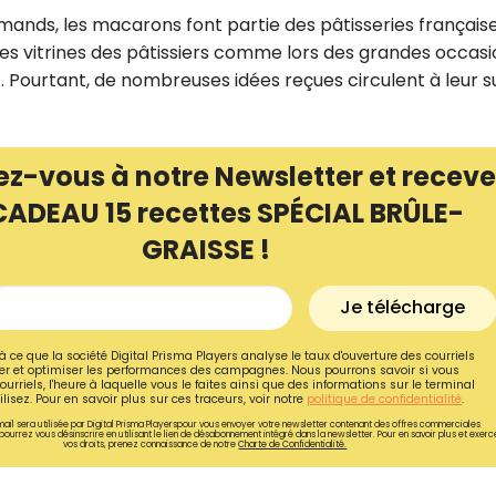
mands, les macarons font partie des pâtisseries française
es vitrines des pâtissiers comme lors des grandes occasi
t. Pourtant, de nombreuses idées reçues circulent à leur su
ez-vous à notre Newsletter et receve
CADEAU 15 recettes SPÉCIAL BRÛLE-
GRAISSE !
Je télécharge
à ce que la société Digital Prisma Players analyse le taux d'ouverture des courriels
Recevez gratuitemen
r et optimiser les performances des campagnes. Nous pourrons savoir si vous
ourriels, l'heure à laquelle vous le faites ainsi que des informations sur le terminal
recettes inédites de
lisez. Pour en savoir plus sur ces traceurs, voir notre
politique de confidentialité
.
ail sera utilisée par Digital Prisma Playerspour vous envoyer votre newsletter contenant des offres commerciales
!
pourrez vous désinscrire en utilisant le lien de désabonnement intégré dans la newsletter. Pour en savoir plus et exerc
vos droits, prenez connaissance de notre
Charte de Confidentialité.
Ainsi que la newsletter promotio