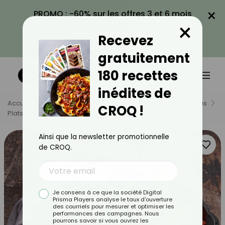
×
PROMO : -60% sur les offres 3 et 6 mois
×
avec le code CROQ60
Recevez
VOIR LA PROMO
gratuitement
180 recettes
inédites de
Accueil
Nos Recettes
Recettes
Par Types De Repas
CROQ !
Plats
Poulet Basquaise
Ainsi que la newsletter promotionnelle
de CROQ.
Je consens à ce que la société Digital
Prisma Players analyse le taux d'ouverture
des courriels pour mesurer et optimiser les
performances des campagnes. Nous
pourrons savoir si vous ouvrez les