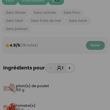
Plats
Intermédiaire
€
€
€
Sans Gluten
Sans Lactose
Sans Porc
Sans Oeuf
Sans fruits de mer
Sans sucre
Sans poisson
4.9/5
(38 notes)
Noter
Ingrédients pour
1
pilon(s) de poulet
150 g
tomate(s)
50 g