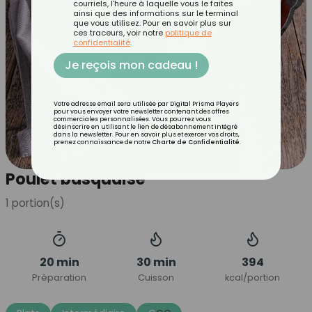
courriels, l'heure à laquelle vous le faites
ainsi que des informations sur le terminal
que vous utilisez. Pour en savoir plus sur
ces traceurs, voir notre
politique de
confidentialité
.
Je reçois mon cadeau !
Votre adresse email sera utilisée par Digital Prisma Players
pour vous envoyer votre newsletter contenant des offres
commerciales personnalisées. Vous pourrez vous
désinscrire en utilisant le lien de désabonnement intégré
dans la newsletter. Pour en savoir plus et exercer vos droits,
prenez connaissance de notre
Charte de Confidentialité
.
Poulet basquaise
1
portion(s)
20 min
30 min
394
Préparation
Cuisson
kcal/portion