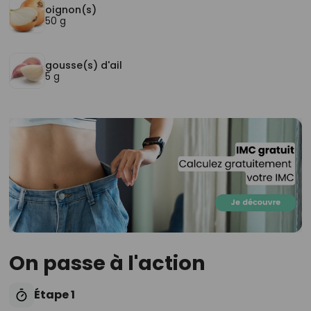
oignon(s)
50 g
gousse(s) d'ail
5 g
On passe à l'action
Étape 1