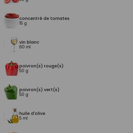
concentré de tomates
15 g
vin blanc
60 ml
poivron(s) rouge(s)
50 g
poivron(s) vert(s)
50 g
huile d'olive
5 ml