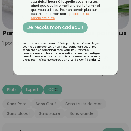
courriels, l'heure à laquelle vous le faites
ainsi que des informations sur le terminal
que vous utilisez. Pour en savoir plus sur
ces traceurs, voir notre
politique de
confidentialité
.
Je reçois mon cadeau !
Parmentier de saumon aux poireaux
1
portion(s)
Votre adresse email sera utilisée par Digital Prisma Players
pour vous envoyer votre newsletter contenant des offres
commerciales personnalisées. Vous pourrez vous
désinscrire en utilisant le lien de désabonnement intégré
dans la newsletter. Pour en savoir plus et exercer vos droits,
prenez connaissance de notre
Charte de Confidentialité
.
25 min
30 min
429
Préparation
Cuisson
kcal/portion
Plats
Expert
€
€
€
Sans Porc
Sans Oeuf
Sans fruits de mer
Sans alcool
Sans sucre
Sans viande