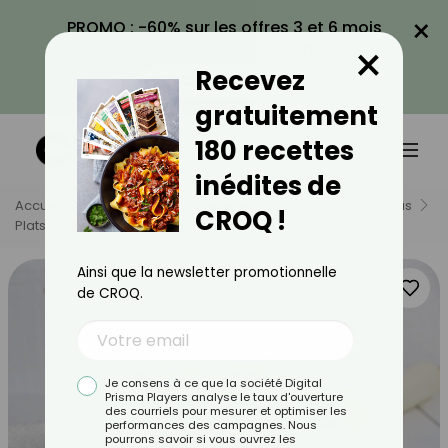
×
PROMO : -60% sur les offres 3 et 6 mois
×
avec le code CROQ60
Recevez
VOIR LA PROMO
gratuitement
180 recettes
inédites de
Accueil
Nos Recettes
Recettes
Par Types De Repas
CROQ !
Plats
Parmentier De Saumon Aux Poireaux
Ainsi que la newsletter promotionnelle
de CROQ.
Je consens à ce que la société Digital
Prisma Players analyse le taux d'ouverture
des courriels pour mesurer et optimiser les
performances des campagnes. Nous
pourrons savoir si vous ouvrez les