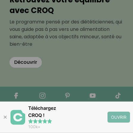
avec CROQ
Le programme pensé par des diététiciennes, qui
vous guide pas à pas vers une alimentation
saine, adaptée à vos objectifs minceur, santé ou
bien-être
Découvrir
Téléchargez
CROQ !
✕
OUVRIR
100k+