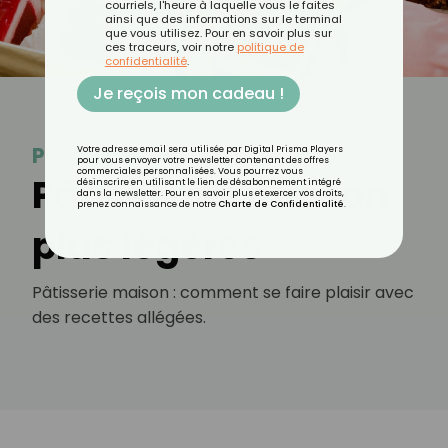
courriels, l'heure à laquelle vous le faites
ainsi que des informations sur le terminal
que vous utilisez. Pour en savoir plus sur
ces traceurs, voir notre
politique de
confidentialité
.
Je reçois mon cadeau !
Pâtisserie
Votre adresse email sera utilisée par Digital Prisma Players
pour vous envoyer votre newsletter contenant des offres
commerciales personnalisées. Vous pourrez vous
Pâtisseries maison
désinscrire en utilisant le lien de désabonnement intégré
dans la newsletter. Pour en savoir plus et exercer vos droits,
prenez connaissance de notre
Charte de Confidentialité
.
plus légères
Pâtisserie maison : comment se faire plaisir avec
des recettes allégées.