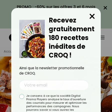
×
PROMO : -60% sur les offres 3 et 6 mois
×
avec le code CROQ60
Recevez
VOIR LA PROMO
gratuitement
180 recettes
inédites de
Accueil
Tag
Pâtisserie
CROQ !
Ainsi que la newsletter promotionnelle
de CROQ.
Je consens à ce que la société Digital
Prisma Players analyse le taux d'ouverture
des courriels pour mesurer et optimiser les
performances des campagnes. Nous
pourrons savoir si vous ouvrez les