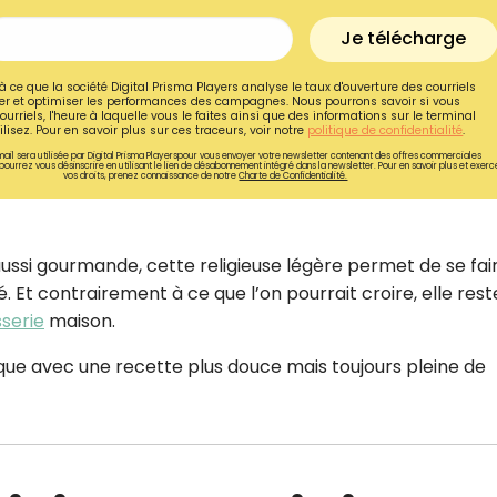
CROQ.
Je télécharge
à ce que la société Digital Prisma Players analyse le taux d'ouverture des courriels
r et optimiser les performances des campagnes. Nous pourrons savoir si vous
ourriels, l'heure à laquelle vous le faites ainsi que des informations sur le terminal
Je consens à ce que la société Digi
lisez. Pour en savoir plus sur ces traceurs, voir notre
politique de confidentialité
.
Prisma Players analyse le taux d'ou
ail sera utilisée par Digital Prisma Playerspour vous envoyer votre newsletter contenant des offres commerciales
des courriels pour mesurer et optim
pourrez vous désinscrire en utilisant le lien de désabonnement intégré dans la newsletter. Pour en savoir plus et exerc
vos droits, prenez connaissance de notre
Charte de Confidentialité.
performances des campagnes. No
pourrons savoir si vous ouvrez les co
l'heure à laquelle vous le faites ains
des informations sur le terminal qu
utilisez. Pour en savoir plus sur ces 
aussi gourmande, cette religieuse légère permet de se fai
voir notre
politique de confidentialit
ré. Et contrairement à ce que l’on pourrait croire, elle rest
sserie
maison.
Je reçois mon cadeau !
sique avec une recette plus douce mais toujours pleine de
Votre adresse email sera utilisée par Digital Prisma Playe
envoyer votre newsletter contenant des offres commercial
personnalisées. Vous pourrez vous désinscrire en utilisan
désabonnement intégré dans la newsletter. Pour en savoi
exercer vos droits, prenez connaissance de notre
Charte 
Confidentialité
.