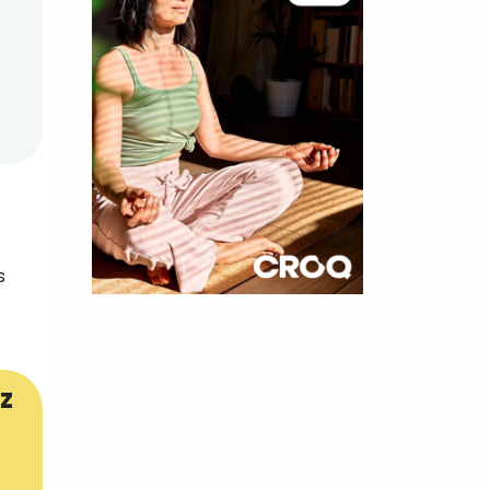
s
×
t 180
z
 CROQ
nnelle de