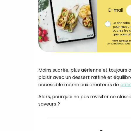
E-mail
Je consens 
pour mesure
ouvrez les c
que vous uti
Votre adresse em
personnalisées. Vous 
Moins sucrée, plus aérienne et toujours 
plaisir avec un dessert raffiné et équilib
accessible même aux amateurs de
pâti
Alors, pourquoi ne pas revisiter ce clas
saveurs ?