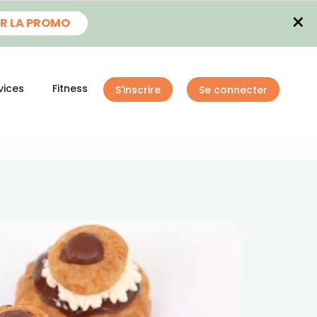
×
R LA PROMO
vices
Fitness
S'inscrire
Se connecter