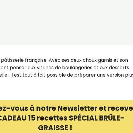
a pâtisserie française. Avec ses deux choux garnis et son
nt penser aux vitrines de boulangeries et aux desserts
 : il est tout à fait possible de préparer une version plu
Recevez gratuitemen
ez-vous à notre Newsletter et receve
recettes inédites de
CADEAU 15 recettes SPÉCIAL BRÛLE-
!
GRAISSE !
Ainsi que la newsletter promotio