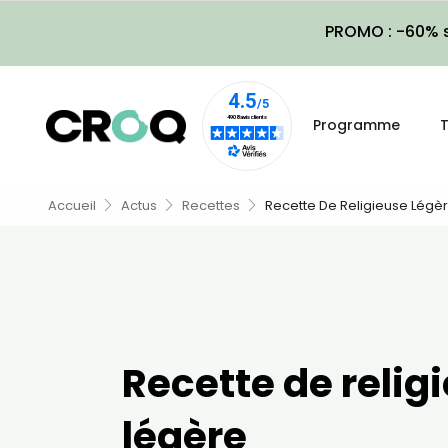
PROMO : -60% s
Programme
T
Accueil
Actus
Recettes
Recette De Religieuse Légè
Recette de relig
légère