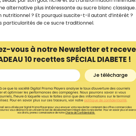
e, séduit par son goût riche et sa transformation minimale
alternative plus intéressante au sucre blanc classique.
 nutritionnel ? Et pourquoi suscite-t-il autant d’intérêt ?
 particularités de ce sucre traditionnel.
ez-vous à notre Newsletter et receve
ADEAU 10 recettes SPÉCIAL DIABETE !
Je télécharge
à ce que la société Digital Prisma Players analyse le taux d'ouverture des courriels
r et optimiser les performances des campagnes. Nous pourrons savoir si vous
ourriels, l'heure à laquelle vous le faites ainsi que des informations sur le terminal
Recevez gratuitemen
lisez. Pour en savoir plus sur ces traceurs, voir notre
politique de confidentialité
.
ail sera utilisée par Digital Prisma Playerspour vous envoyer votre newsletter contenant des offres commerciales
de nos meilleures re
pourrez vous désinscrire en utilisant le lien de désabonnement intégré dans la newsletter. Pour en savoir plus et exerc
vos droits, prenez connaissance de notre
Charte de Confidentialité.
spécial diabète !
Ainsi que la newsletter promotio