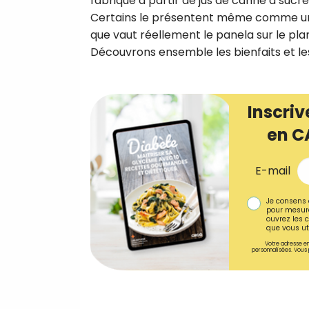
fabriqué à partir de jus de canne à sucr
Certains le présentent même comme une 
que vaut réellement le panela sur le plan
Découvrons ensemble les bienfaits et les
Inscriv
en C
E-mail
Je consens 
pour mesure
ouvrez les c
que vous uti
Votre adresse em
personnalisées. Vous 