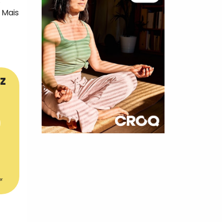
.
 Mais
z
×
t 10
cettes
er
nnelle de