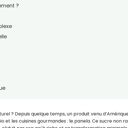
ement ?
plexe
lle
que
naturel ? Depuis quelque temps, un produit venu d’Amériqu
bio et les cuisines gourmandes : le panela. Ce sucre non raf