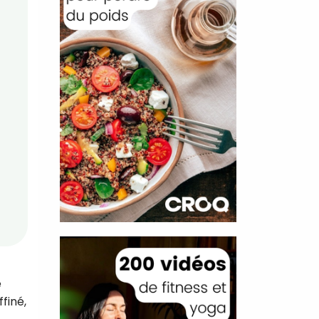
e
finé,