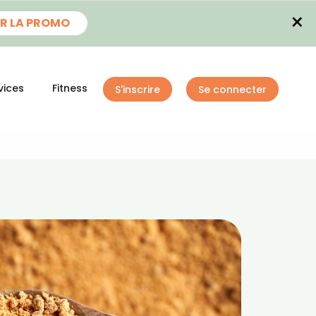
×
R LA PROMO
vices
Fitness
S'inscrire
Se connecter